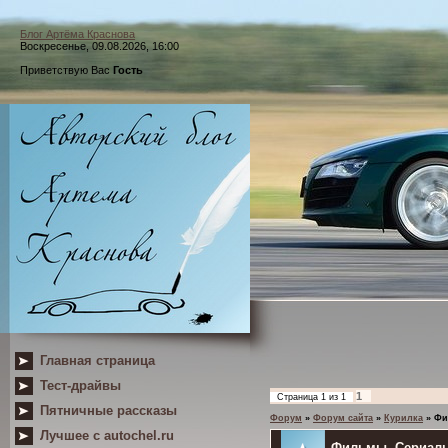
Блог Артёма Краснова
Воскресенье, 09.08.2026, 16:00
Приветствую Вас
Гость
Главная страница
Тест-драйвы
1
Страница
1
из
1
Пятничные рассказы
Форум
»
Форум сайта
»
Курилка
»
Фи
Лучшее с autochel.ru
Фильмы. Сериал