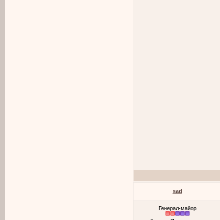
sad
Генерал-майор