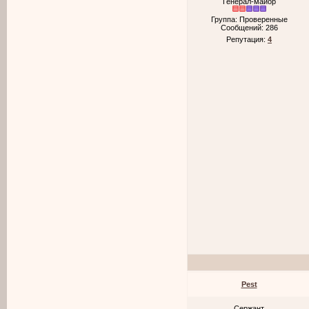
Генерал-майор
Группа: Проверенные
Сообщений:
286
Репутация:
4
Pest
Сержант