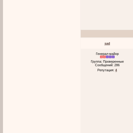
sad
Генерал-майор
Группа: Проверенные
Сообщений:
286
Репутация:
4