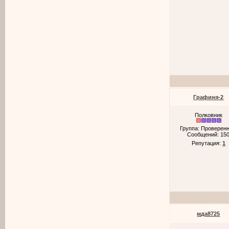
Графиня-2
Полковник
Группа: Проверен
Сообщений:
15
Репутация:
1
мда8725