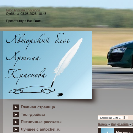
Блог Артёма Краснова
Суббота, 08.08.2026, 10:45
Приветствую Вас
Гость
Главная страница
Тест-драйвы
1
Страница
1
из
1
Пятничные рассказы
Форум
»
Форум сайта
»
Лучшее с autochel.ru
Номера