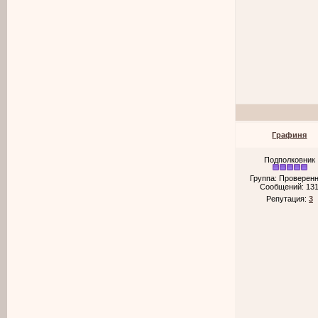
Графиня
Подполковник
Группа: Проверен
Сообщений:
13
Репутация:
3