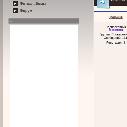
Фотоальбомы
Форум
Графиня
...
Подполковник
Группа: Проверен
Сообщений:
13
Репутация:
3