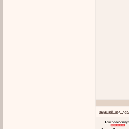
Парящий_над_дор
Генералиссиму