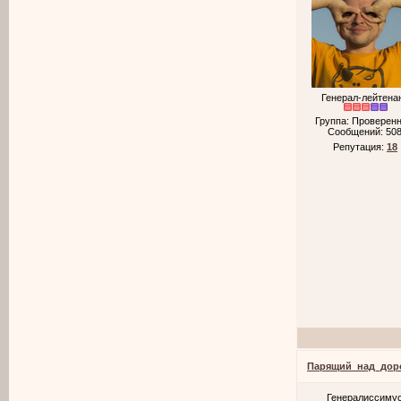
Генерал-лейтена
Группа: Проверен
Сообщений:
50
Репутация:
18
Парящий_над_дор
Генералиссиму