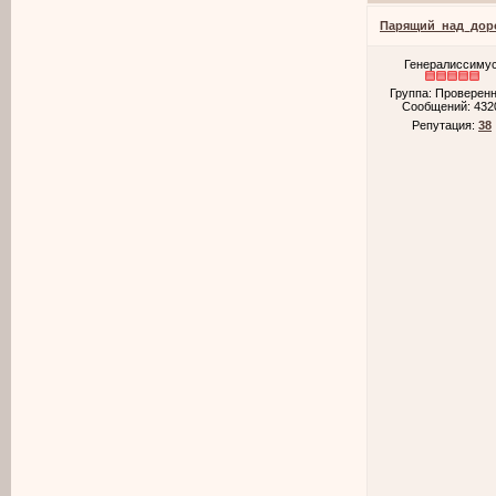
Парящий_над_дор
Генералиссиму
Группа: Проверен
Сообщений:
432
Репутация:
38