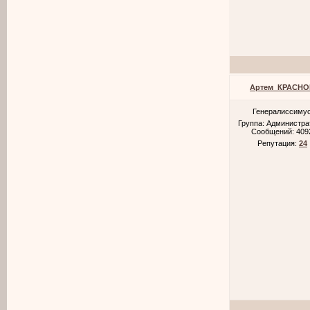
Артем_КРАСНО
Генералиссиму
Группа: Администр
Сообщений:
409
Репутация:
24