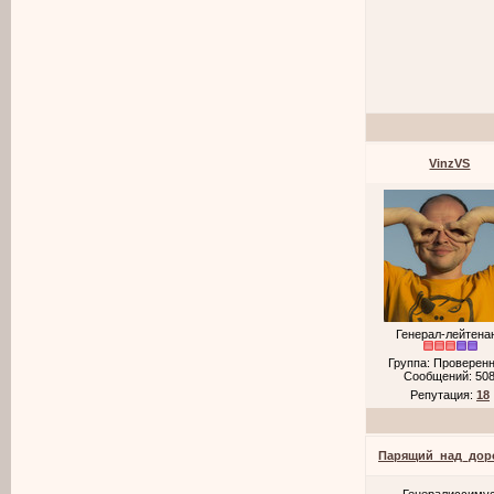
VinzVS
Генерал-лейтена
Группа: Проверен
Сообщений:
50
Репутация:
18
Парящий_над_дор