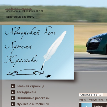
Блог Артёма Краснова
Воскресенье, 09.08.2026, 08:09
Приветствую Вас
Гость
Главная страница
Тест-драйвы
1
Страница
1
из
1
Пятничные рассказы
Форум
»
Форум сайта
»
Лучшее с autochel.ru
Забор - 2