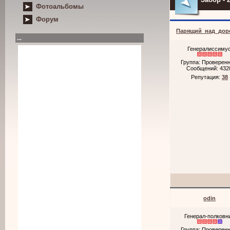
Фотоальбомы
Форум
Парящий_над_дор
...
Генералиссиму
Группа: Проверен
Сообщений:
432
Репутация:
38
odin
Генерал-полковн
Группа: Проверен