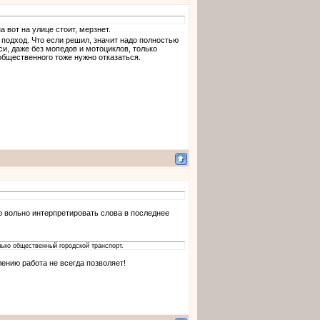
 вот на улице стоит, мерзнет.
е подход. Что если решил, значит надо полностью
акси, даже без мопедов и мотоциклов, только
общественного тоже нужно отказаться.
то вольно интерпретировать слова в последнее
олько общественный городской транспорт.
лению работа не всегда позволяет!