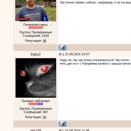
Частично! прямо сейчас, например, я не на ма
Генералиссимус
Группа: Проверенные
Сообщений:
2184
Репутация:
36
PsKoT
|#
4
22.09.2015 10:07
Надо не так частично отказываться! Частично - 
нить дел его:-) Например можно с крыши начать
Генерал-лейтенант
Группа: Проверенные
Сообщений:
587
Репутация:
10
VinzVS
|#
5
22.09.2015 11:38