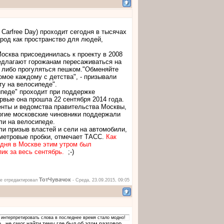
Carfree Day) проходит сегодня в тысячах
ород как пространство для людей,
 Москва присоединилась к проекту в 2008
едлагают горожанам пересаживаться на
 либо прогуляться пешком.
"Обменяйте
омое каждому с детства", - призывали
ту на велосипеде".
ипеде" проходит при поддержке
рвые она прошла 22 сентября 2014 года.
енты и ведомства правительства Москвы,
огие московские чиновники поддержали
ли на велосипеде.
и призыв властей и сели на автомобили,
метровые пробки, отмечает ТАСС.
Как
одня в Москве этим утром был
ик за весь сентябрь.
;-)
ТотЧувачок
е отредактировал
-
Среда, 23.09.2015, 09:05
о интерпретировать слова в последнее время стало модно!
, не смог найти тему где был об этом разговор.