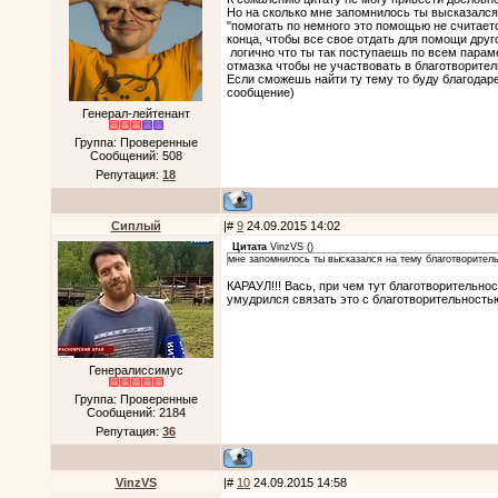
Но на сколько мне запомнилось ты высказался
"помогать по немного это помощью не считаетс
конца, чтобы все свое отдать для помощи друго
логично что ты так поступаешь по всем параме
отмазка чтобы не участвовать в благотворите
Если сможешь найти ту тему то буду благодаре
сообщение)
Генерал-лейтенант
Группа: Проверенные
Сообщений:
508
Репутация:
18
Cиплый
|#
9
24.09.2015 14:02
Цитата
VinzVS
(
)
мне запомнилось ты высказался на тему благотворител
КАРАУЛ!!! Вась, при чем тут благотворительнос
умудрился связать это с благотворительность
Генералиссимус
Группа: Проверенные
Сообщений:
2184
Репутация:
36
VinzVS
|#
10
24.09.2015 14:58