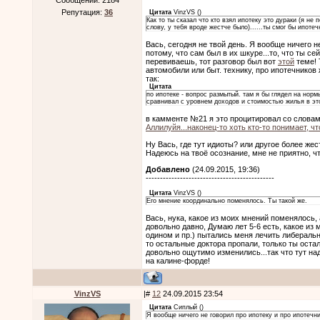
Сообщений:
2184
Репутация:
36
Цитата
VinzVS
(
)
Как то ты сказал что кто взял ипотеку это дураки (я н
слову, у тебя вроде жестче было)......ты смог бы ипоте
Вась, сегодня не твой день. Я вообще ничего н
потому, что сам был в их шкуре...то, что ты с
перевиваешь, тот разговор был вот
этой
теме! 
автомобили или быт. технику, про ипотечнико
так:
Цитата
по ипотеке - вопрос размытый. там я бы глядел на норм
сравнивал с уровнем доходов и стоимостью жилья в эт
в камменте №21 я это процитировал со словам
Аллилуйя...наконец-то хоть кто-то понимает, ч
Ну Вась, где тут идиоты? или другое более жес
Надеюсь на твоё осознание, мне не приятно, ч
Добавлено
(24.09.2015, 19:36)
---------------------------------------------
Цитата
VinzVS
(
)
Его мнение координально поменялось. Ты такой же.
Вась, нука, какое из моих мнений поменялось,
довольно давно, Думаю лет 5-6 есть, какое из 
одином и пр.) пытались меня лечить либеральн
то остальные доктора пропали, только ты остал
довольно ощутимо изменились...так что тут над
на калине-форде!
VinzVS
|#
12
24.09.2015 23:54
Цитата
Cиплый
(
)
Я вообще ничего не говорил про ипотеку и про ипотечни