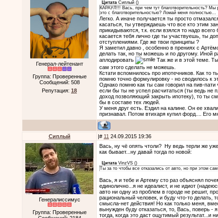
Цитата
Cиплый
(
)
КАРАУЛ!!! Вась, при чем тут благотворительность? Мы р
это с благотворительностью? Ломай меня полностью...
Легко. А иначе получается ты просто отмазался
касаться, ты утверждаешь что все кто этим за
прикидываются, т.к. если взялся то надо всего б
касается тебя лично где ты участвуешь, ты д
отступлениями. Где же твои принципы ?
Я заметил давно , особенно в прениях с Артём
делать так, но ты можешь и по другому. Иной р
аплодировать
Так же и в этой теме. Ты
Генерал-лейтенант
сам этого сделать не можешь.
Кстати вспомнилось про ипотечников. Как то ты 
Группа: Проверенные
помню точно формулировку - но сводилось к эт
Сообщений:
508
Однако помню как ты сам говорил на пив-пати ч
Репутация:
18
если бы ты не успел расчитаться (ты ведь не 
доход позволяющий закрыть ипотеку), то ты см
бы в составе тех людей.
У меня друг есть. Ездил на калине. Он ее хва
признавал. Потом втихаря купил форд.... Его 
Cиплый
|#
11
24.09.2015 19:36
Вась, ну чё опять чтоли? Ну ведь терли же уже
как бывает...ну давай тогда по новой:
Цитата
VinzVS
(
)
Ты за то чтобы все отказались от авто, но при этом са
Вась, я и тебе и Артему сто раз объяснял поче
единолично...я не идеалист, и не идиот (надею
авто ни одну из проблем в городе не решит, про
рациональный человек, и буду что-то делать, т
Генералиссимус
смысла-нет действия! Но как только меня, вмес
вынужден буду отказаться, то, Вась, поверь - 
Группа: Проверенные
тогда, когда это даст ощутимый результат...и 