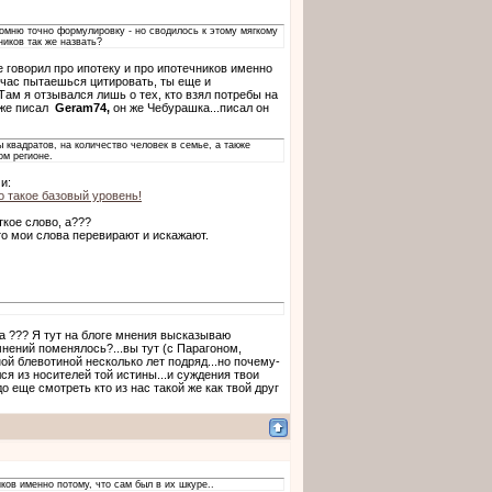
е помню точно формулировку - но сводилось к этому мягкому
чников так же назвать?
е говорил про ипотеку и про ипотечников именно
ейчас пытаешься цитировать, ты еще и
Там я отзывался лишь о тех, кто взял потребы на
в же писал
Geram74,
он же Чебурашка...писал он
ы квадратов, на количество человек в семье, а также
ом регионе.
и:
то такое базовый уровень!
ткое слово, а???
то мои слова перевирают и искажают.
 а ??? Я тут на блоге мнения высказываю
мнений поменялось?...вы тут (с Парагоном,
ой блевотиной несколько лет подряд...но почему-
ся из носителей той истины...и суждения твои
о еще смотреть кто из нас такой же как твой друг
ков именно потому, что сам был в их шкуре..