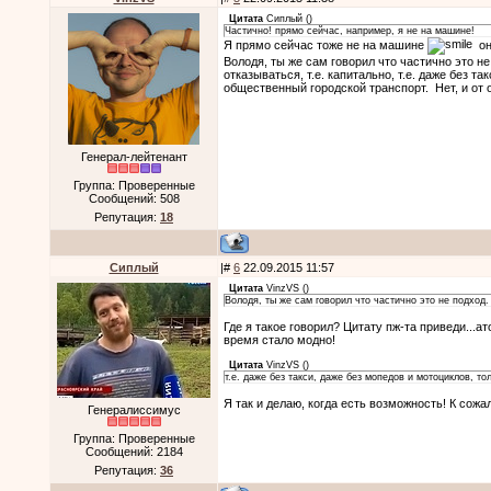
Цитата
Cиплый
(
)
Частично! прямо сейчас, например, я не на машине!
Я прямо сейчас тоже не на машине
она
Володя, ты же сам говорил что частично это н
отказываться, т.е. капитально, т.е. даже без т
общественный городской транспорт. Нет, и от 
Генерал-лейтенант
Группа: Проверенные
Сообщений:
508
Репутация:
18
Cиплый
|#
6
22.09.2015 11:57
Цитата
VinzVS
(
)
Володя, ты же сам говорил что частично это не подход.
Где я такое говорил? Цитату пж-та приведи...а
время стало модно!
Цитата
VinzVS
(
)
т.е. даже без такси, даже без мопедов и мотоциклов, т
Я так и делаю, когда есть возможность! К сожа
Генералиссимус
Группа: Проверенные
Сообщений:
2184
Репутация:
36