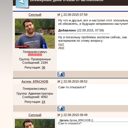
Cиплый
|#
1
22.09.2015 07:59
Ну что ж друзья, вот и наступил этот эпохальн
её обновлять, и будущее непременно наступит
Добавлено
(22.09.2015, 07:59)
---------------------------------------------
Ну и поскольку проблема экологии сейчас, как
материалов по этому вопросу:
раз!
два!
Генералиссимус
Группа: Проверенные
Сообщений:
2184
Репутация:
36
Артем_КРАСНОВ
|#
2
22.09.2015 08:52
Сам-то отказался?
Генералиссимус
Группа: Администраторы
Сообщений:
4092
Репутация:
24
Cиплый
|#
3
22.09.2015 09:49
Цитата
Артем_КРАСНОВ
(
)
Сам-то отказался?