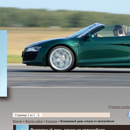
[
Новые сооб
1
Страница
1
из
1
Форум
»
Форум сайта
»
Курилка
»
Всемирный день отказа от автомобиля
Всемирный день отказа от автомобиля