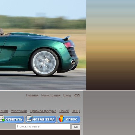
Главная
|
Регистрация
|
Вход
|
RSS
щения
·
Участники
·
Правила форума
·
Поиск
·
RSS
]