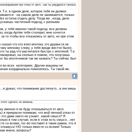
азговариваем про отказ от авто...как ты умудрился связать
. Т.е. в одном деле, которое тебя не должно
нимаются - на самом деле не занимаются, только
ез остатка отдать делу. Тогда же , когда, дело
опускаешь частичный подход, с разными
ом, у тебя именно такой подход- все должны
аз, когда Артём тебя стопорит, мне хочется
 за то чтобы все отказались от авто, но при этом
сказал что кто взял ипотеку это дураки (я не
ому мягкому слову, у тебя вроде жестче было) .
то ты рад что расчитался быстро с ипотекой. Т.е.
планировал, на сколько я помню, что получишь
ог бы ипотечников так же назвать? Ты сейчас был
лил во всех категориях. Другие машины не
мнение координально поменялось. Ты такой же.
...я думал, что понимание достигнуто...а оно вишь
м этого сделать не можешь.
му именно я не буду отказываться от авто
сь) я прекрасно понимаю, что мой личный отказ от
 это даже никто не узнает...какой смысл? Я
олько в том случае, если в этом есть смысл....нет
те со всеми, гос-во поставит в такие рамки, что я
я откажусь! НО только вместе со всеми! Только
никак иначе, вопросы?