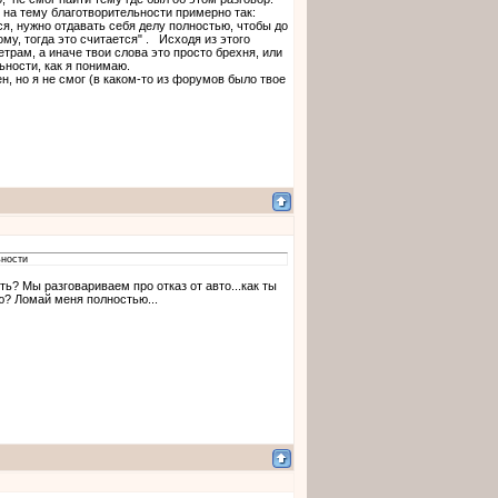
 на тему благотворительности примерно так:
я, нужно отдавать себя делу полностью, чтобы до
му, тогда это считается" . Исходя из этого
трам, а иначе твои слова это просто брехня, или
льности, как я понимаю.
н, но я не смог (в каком-то из форумов было твое
ьности
ть? Мы разговариваем про отказ от авто...как ты
ю? Ломай меня полностью...