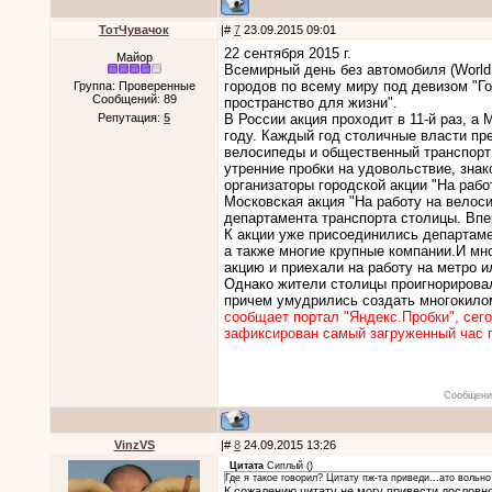
ТотЧувачок
|#
7
23.09.2015 09:01
22 сентября 2015 г.
Майор
Всемирный день без автомобиля (World 
городов по всему миру под девизом "Г
Группа: Проверенные
Сообщений:
89
пространство для жизни".
Репутация:
5
В России акция проходит в 11-й раз, а
году. Каждый год столичные власти пр
велосипеды и общественный транспорт
утренние пробки на удовольствие, знак
организаторы городской акции "На рабо
Московская акция "На работу на велос
департамента транспорта столицы. Впе
К акции уже присоединились департам
а также многие крупные компании.
И мн
акцию и приехали на работу на метро и
Однако жители столицы проигнорировал
причем умудрились создать многокило
сообщает портал "Яндекс.Пробки", сег
зафиксирован самый загруженный час п
Сообщени
VinzVS
|#
8
24.09.2015 13:26
Цитата
Cиплый
(
)
Где я такое говорил? Цитату пж-та приведи...ато вольн
К сожалению цитату не могу привести дословно