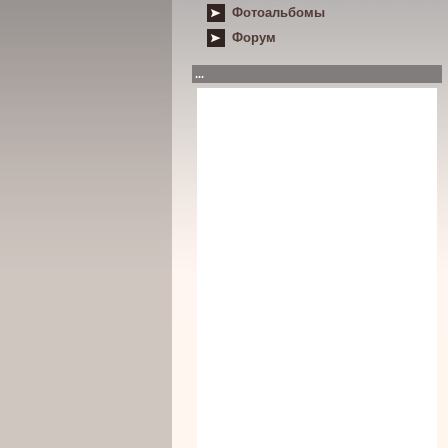
Фотоальбомы
Форум
...