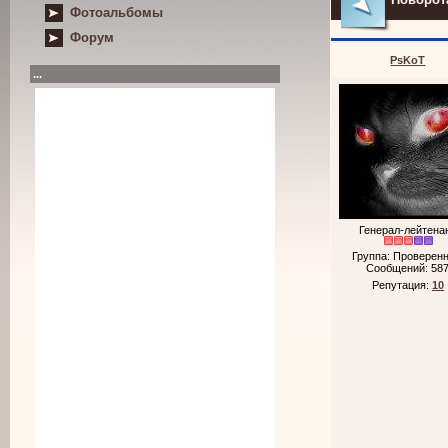
Фотоальбомы
Форум
PsKoT
...
Генерал-лейтена
Группа: Проверен
Сообщений:
58
Репутация:
10