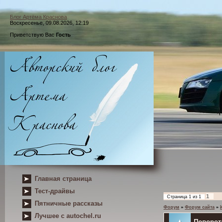
Блог Артёма Краснова
Воскресенье, 09.08.2026, 12:19
Приветствую Вас
Гость
Главная страница
Тест-драйвы
1
Страница
1
из
1
Пятничные рассказы
Форум
»
Форум сайта
»
Лучшее с autochel.ru
Поворот