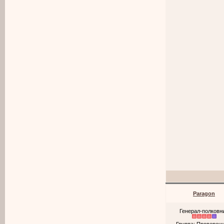
Paragon
Генерал-полковн