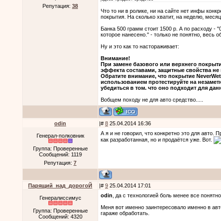
Репутация:
38
Что то ни в ролике, ни на сайте нет инфы конк
покрытия. На сколько хватит, на неделю, месяц
Банка 500 грамм стоит 1500 р. А по расходу - "
которое нанесено." - только не понятно, весь 
Ну и это как то настораживает:
Внимание!
При замене базового или верхнего покрыти
эффекта составами, защитные свойства не 
Обратите внимание, что покрытие NeverWet
использованием протестируйте на незаметн
убедиться в том. что оно подходит для дан
Вобщем походу не для авто средство.....
odin
|#
8
25.04.2014 16:36
А я и не говорил, что конкретно это для авто.
Генерал-полковник
как разработанная, но и продаётся уже. Вот.
Группа: Проверенные
Сообщений:
1119
Репутация:
7
Парящий_над_дорогоЙ
|#
9
25.04.2014 17:01
odin
, да с технологией боль менее все понятн
Генералиссимус
Меня вот именно заинтересовало именно в авто
Группа: Проверенные
гараже обработать.
Сообщений:
4320