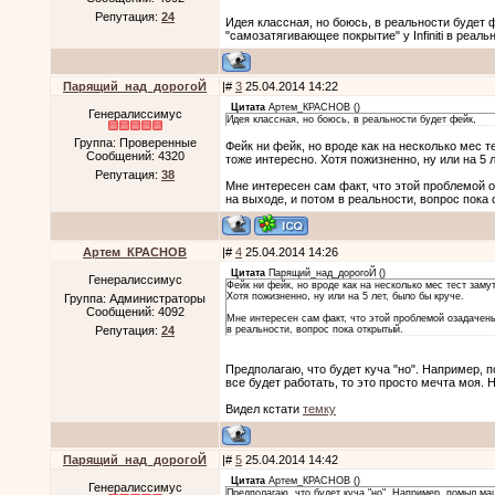
Репутация:
24
Идея классная, но боюсь, в реальности будет 
"самозатягивающее покрытие" у Infiniti в реа
Парящий_над_дорогоЙ
|#
3
25.04.2014 14:22
Цитата
Артем_КРАСНОВ
(
)
Генералиссимус
Идея классная, но боюсь, в реальности будет фейк,
Группа: Проверенные
Фейк ни фейк, но вроде как на несколько мес те
Сообщений:
4320
тоже интересно. Хотя пожизненно, ну или на 5 л
Репутация:
38
Мне интересен сам факт, что этой проблемой о
на выходе, и потом в реальности, вопрос пока
Артем_КРАСНОВ
|#
4
25.04.2014 14:26
Цитата
Парящий_над_дорогоЙ
(
)
Генералиссимус
Фейк ни фейк, но вроде как на несколько мес тест замут
Хотя пожизненно, ну или на 5 лет, было бы круче.
Группа: Администраторы
Сообщений:
4092
Мне интересен сам факт, что этой проблемой озадачены
Репутация:
24
в реальности, вопрос пока открытый.
Предполагаю, что будет куча "но". Например, 
все будет работать, то это просто мечта моя.
Видел кстати
темку
Парящий_над_дорогоЙ
|#
5
25.04.2014 14:42
Цитата
Артем_КРАСНОВ
(
)
Генералиссимус
Предполагаю, что будет куча "но". Например, помыл ма