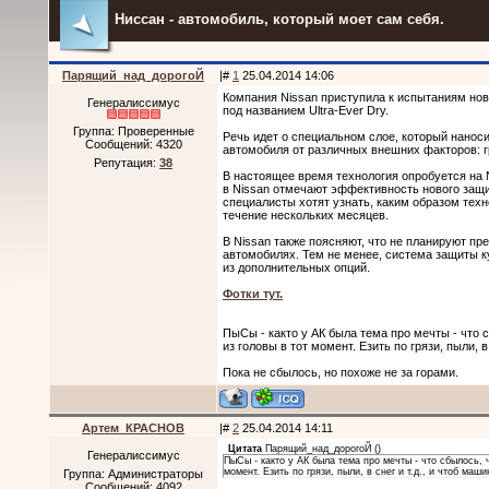
Ниссан - автомобиль, который моет сам себя.
Парящий_над_дорогоЙ
|#
1
25.04.2014 14:06
Компания Nissan приступила к испытаниям нов
Генералиссимус
под названием Ultra-Ever Dry.
Группа: Проверенные
Речь идет о специальном слое, который нанос
Сообщений:
4320
автомобиля от различных внешних факторов: гря
Репутация:
38
В настоящее время технология опробуется на 
в Nissan отмечают эффективность нового защ
специалисты хотят узнать, каким образом техн
течение нескольких месяцев.
В Nissan также поясняют, что не планируют пре
автомобилях. Тем не менее, система защиты к
из дополнительных опций.
Фотки тут.
ПыСы - както у АК была тема про мечты - что 
из головы в тот момент. Езить по грязи, пыли, в
Пока не сбылось, но похоже не за горами.
Артем_КРАСНОВ
|#
2
25.04.2014 14:11
Цитата
Парящий_над_дорогоЙ
(
)
Генералиссимус
ПыСы - както у АК была тема про мечты - что сбылось, ч
момент. Езить по грязи, пыли, в снег и т.д., и чтоб маш
Группа: Администраторы
Сообщений:
4092