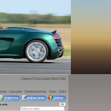
Главная
|
Регистрация
|
Вход
|
RSS
щения
·
Участники
·
Правила форума
·
Поиск
·
RSS
]
м себя.