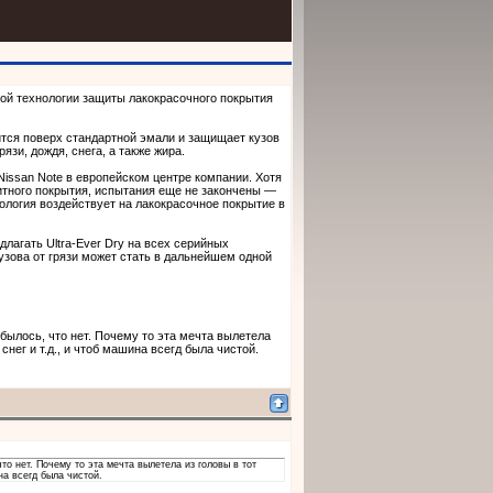
ой технологии защиты лакокрасочного покрытия
ится поверх стандартной эмали и защищает кузов
зи, дождя, снега, а также жира.
Nissan Note в европейском центре компании. Хотя
итного покрытия, испытания еще не закончены —
ология воздействует на лакокрасочное покрытие в
длагать Ultra-Ever Dry на всех серийных
узова от грязи может стать в дальнейшем одной
сбылось, что нет. Почему то эта мечта вылетела
 снег и т.д., и чтоб машина всегд была чистой.
то нет. Почему то эта мечта вылетела из головы в тот
ина всегд была чистой.