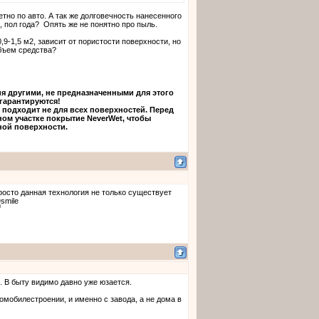
ретно по авто. А так же долговечность нанесенного
, пол года? Опять же не понятно про пыль.
0,9-1,5 м2, зависит от пористости поверхности, но
объем средства?
я другими, не предназначенными для этого
гарантируются!
 подходит не для всех поверхностей. Перед
ом участке покрытие NeverWet, чтобы
ной поверхности.
 Просто данная технология не только существует
о. В быту видимо давно уже юзается.
мобилестроении, и именно с завода, а не дома в