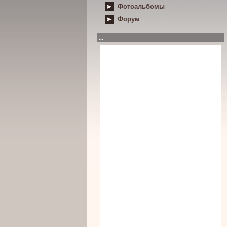
Фотоальбомы
Форум
...