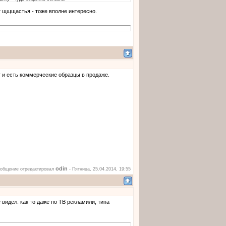
ет щщщастья - тоже вполне интересно.
т и есть коммерческие образцы в продаже.
odin
общение отредактировал
-
Пятница, 25.04.2014, 19:55
 видел. как то даже по ТВ рекламили, типа