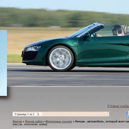
[
Новые сооб
1
Страница
1
из
1
Форум
»
Форум сайта
»
Интересные ссылки
»
Ниссан - автомобиль, который моет са
(ниссан, технологии, мойка)