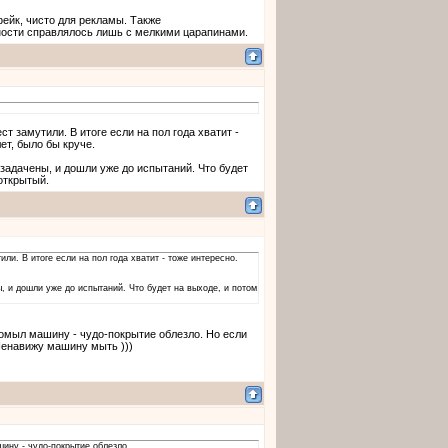
фейк, чисто для рекламы. Также
льности справлялось лишь с мелкими царапинами.
ст замутили. В итоге если на пол года хватит -
ет, было бы круче.
задачены, и дошли уже до испытаний. Что будет
 открытый.
или. В итоге если на пол года хватит - тоже интересно.
, и дошли уже до испытаний. Что будет на выходе, и потом
помыл машину - чудо-покрытие облезло. Но если
 Ненавижу машину мыть )))
шину - чудо-покрытие облезло.