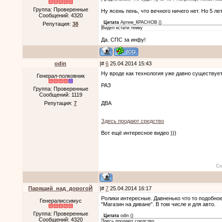
Группа: Проверенные
Ну ясень пень, что вечного ничего нет. Но 5 л
Сообщений:
4320
Цитата
Артем_КРАСНОВ
(
)
Репутация:
38
Видел кстати темку
Да. СПС за инфу!
odin
|#
6
25.04.2014 15:43
Ну вроде как технология уже давно существуе
Генерал-полковник
РАЗ
Группа: Проверенные
Сообщений:
1119
Репутация:
7
ДВА
Здесь продают средство
Вот ещё интересное видео )))
Со
Парящий_над_дорогоЙ
|#
7
25.04.2014 16:17
Ролики интересные. Давненько что то подобное
Генералиссимус
"Магазин на диване". В том числе и для авто.
Группа: Проверенные
Цитата
odin
(
)
Сообщений:
4320
Здесь продают средство