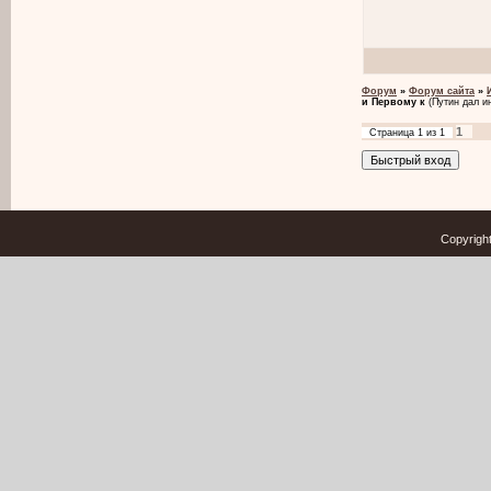
Форум
»
Форум сайта
»
и Первому к
(Путин дал и
1
Страница
1
из
1
Copyrigh