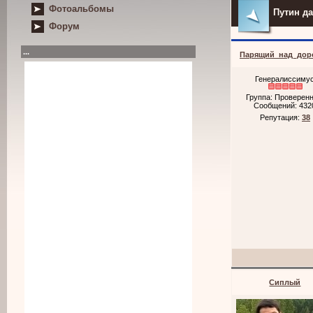
Фотоальбомы
Путин д
Форум
...
Парящий_над_дор
Генералиссиму
Группа: Проверен
Сообщений:
432
Репутация:
38
Cиплый