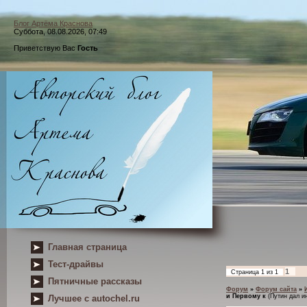
Блог Артёма Краснова
Суббота, 08.08.2026, 07:49
Приветствую Вас
Гость
Главная страница
Тест-драйвы
1
Страница
1
из
1
Пятничные рассказы
Форум
»
Форум сайта
»
и Первому к
(Путин дал и
Лучшее с autochel.ru