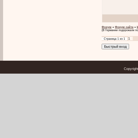
Форум
»
Форум сайта
»
(В Германии подорожали п
1
Страница
1
из
1
Copyrigh