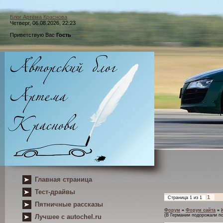
Блог Артёма Краснова
Четверг, 06.08.2026, 22:23
Приветствую Вас
Гость
Главная страница
Тест-драйвы
1
Страница
1
из
1
Пятничные рассказы
Форум
»
Форум сайта
»
(В Германии подорожали п
Лучшее с autochel.ru