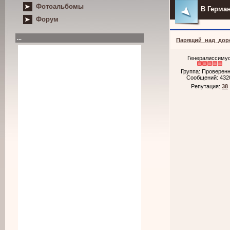
Фотоальбомы
В Герма
Форум
...
Парящий_над_дор
Генералиссиму
Группа: Проверен
Сообщений:
432
Репутация:
38