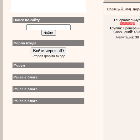
Парящий_над_дор
Поиск по сайту
Генералиссиму
Группа: Проверен
Сообщений:
432
Репутация:
38
Форма входа
Войти через uID
Старая форма входа
Форум
Ранее в блоге
Ранее в блоге
Ранее в блоге