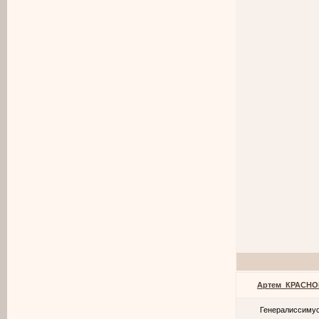
Артем_КРАСНО
Генералиссиму