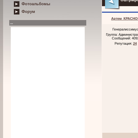
Фотоальбомы
Форум
Артем_КРАСНО
...
Генералиссиму
Группа: Администр
Сообщений:
409
Репутация:
24