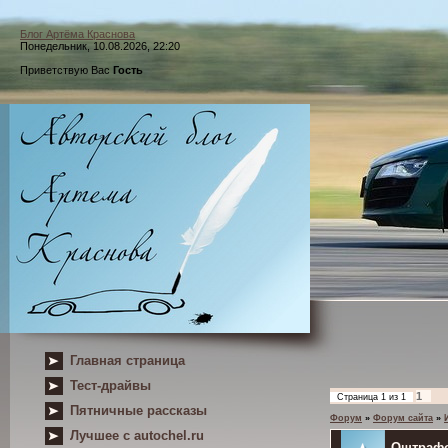
Блог Артёма Краснова
Понедельник, 10.08.2026, 22:20
Приветствую Вас
Гость
Главная страница
Тест-драйвы
1
Страница
1
из
1
Пятничные рассказы
Форум
»
Форум сайта
»
Лучшее с autochel.ru
Оштрафо