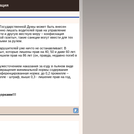
ация
 Государственной Думы может быть внесен
енно лишать водителей прав на управление
сти и другую жесткую меру – конфискация
й газеты», такие санкции могут ввести для тех
ными за рулем.
нарушителей уже ничто не останавливает. В
, которые лишены прав на 40, 50 и даже 60 лет.
шили прав на 86 лет (он, правда, недавно погиб в
ужесточением наказания за езду в пьяном виде
возвращения минимальной нормы содержания
ифференцированная норма: до 0,2 промилле –
илле - штраф, выше 0,3 - лишение прав на год,
дорками!!!