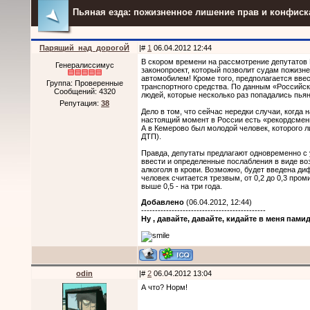
Пьяная езда: пожизненное лишение прав и конфиск
Парящий_над_дорогоЙ
|#
1
06.04.2012 12:44
В скором времени на рассмотрение депутатов
Генералиссимус
законопроект, который позволит судам пожизн
автомобилем! Кроме того, предполагается вве
Группа: Проверенные
транспортного средства. По данным «Российско
Сообщений:
4320
людей, которые несколько раз попадались пья
Репутация:
38
Дело в том, что сейчас нередки случаи, когда 
настоящий момент в России есть «рекордсмены»
А в Кемерово был молодой человек, которого ли
ДТП).
Правда, депутаты предлагают одновременно с 
ввести и определенные послабления в виде 
алкоголя в крови. Возможно, будет введена д
человек считается трезвым, от 0,2 до 0,3 пром
выше 0,5 - на три года.
Добавлено
(06.04.2012, 12:44)
---------------------------------------------
Ну , давайте, давайте, кидайте в меня пами
odin
|#
2
06.04.2012 13:04
А что? Норм!