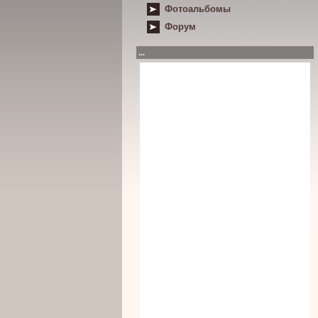
Фотоальбомы
Форум
...