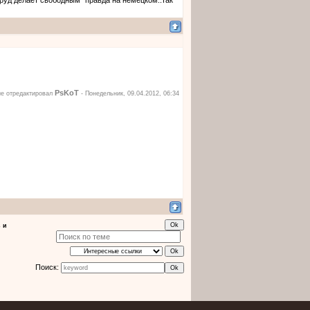
труд делает свободным" правда на немецком..так
PsKoT
е отредактировал
-
Понедельник, 09.04.2012, 06:34
 и
Поиск: