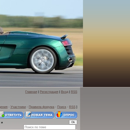
Главная
|
Регистрация
|
Вход
|
RSS
щения
·
Участники
·
Правила форума
·
Поиск
·
RSS
]
 и