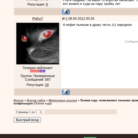
стать людьми. На каких то воротах написано "
вот можно и туда на пару тройку лет
Репутация:
0
PsKoT
|#
6
08.04.2012 00:26
А нефиг пьяным в драку лезть (с) народное
Сообщени
Генерал-лейтенант
Группа: Проверенные
Сообщений:
587
Репутация:
10
Форум
»
Форум сайта
»
Интересные ссылки
»
Пьяная езда: пожизненное лишение прав
конфискация
(Пьяная езда)
1
Страница
1
из
1