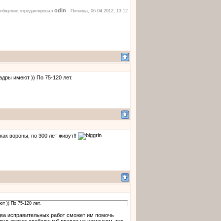
odin
общение отредактировал
-
Пятница, 06.04.2012, 13:12
дры имеют )) По 75-120 лет.
как вороны, по 300 лет живут!!
 )) По 75-120 лет.
 два исправительных работ сможет им помочь