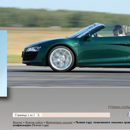
[
Новые сооб
1
Страница
1
из
1
Форум
»
Форум сайта
»
Интересные ссылки
»
Пьяная езда: пожизненное лишение прав
конфискация
(Пьяная езда)