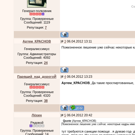
Со
Генерал-полковник
Группа: Проверенные
Сообщений:
1119
Репутация:
7
Артем_КРАСНОВ
|#
3
06.04.2012 13:11
Пожизненное лишение уже сейчас некоторые ка
Генералиссимус
Группа: Администраторы
Сообщений:
4092
Репутация:
24
Парящий_над_дорогоЙ
|#
4
06.04.2012 13:23
Артем_КРАСНОВ
, Да такие проспиртованные, 
Генералиссимус
Группа: Проверенные
Сообщений:
4320
Репутация:
38
Лёхин
|#
5
06.04.2012 20:42
Quote
(
Артем_КРАСНОВ
)
Рядовой
Пожизненное лишение уже сейчас некоторые кадры имеют
Группа: Проверенные
тут требуются санкции пожоще . я думаю год-
Сообщений:
14