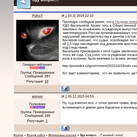
PsKoT
|#
1
03.11.2015 22:10
Пронедра сообщали ранее, что
в Госдуме попр
УДО Васильевой. Кроме того, в Общественной 
законных ли основаниях осуждённую выпустил
замгенпркурора России проинформировал, чт
нарушений законодательства в данном случае 
Кехлеров пояснил, что судьи, освобождая экс-
ей 2,5 года нахождения под домашним арестом 
под следствием.
Васильеву приговорили к пяти годам заключени
этого же года. Суд учёл, что осуждённая пога
вела в колонии, была вежлива со всеми, инте
Генерал-лейтенант
http://pronedra.ru/government/2015/10/18/udo-vas
Группа: Проверенные
Кот ждет комментариев.. это же правильно, да?
Сообщений:
587
Репутация:
10
arinser
|#
2
05.12.2015 04:53
Ну, суд взвесил всё, с точки зрения права, ф
Полковник
вспоминается диалог дона Карлеоне и могиль
Группа: Проверенные
Сообщений:
189
Репутация:
2
Форум
»
Форум сайта
»
Интересные ссылки
»
Эду вопрос...
(Танковый салон)