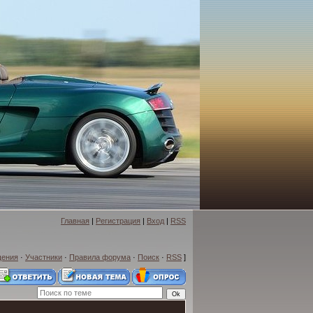
Главная
|
Регистрация
|
Вход
|
RSS
щения
·
Участники
·
Правила форума
·
Поиск
·
RSS
]