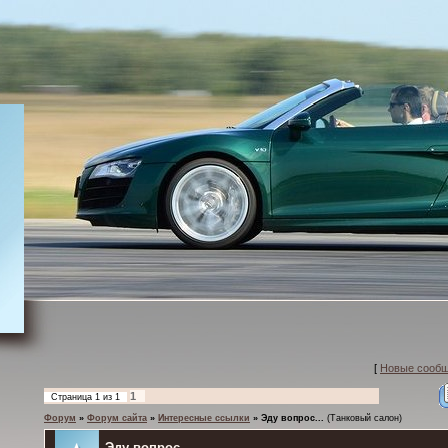
[
Новые сооб
1
Страница
1
из
1
Форум
»
Форум сайта
»
Интересные ссылки
»
Эду вопрос...
(Танковый салон)
Эду вопрос...