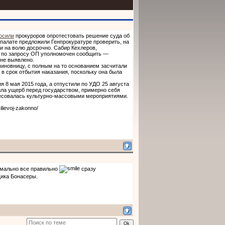
осили
прокуроров опротестовать решение суда об
палате предложили Генпрокуратуре проверить, на
и на волю досрочно. Сабир Кехлеров,
о по запросу ОП уполномочен сообщить —
не выявлено.
чиновницу, с полным на то основанием засчитали
в срок отбытия наказания, поскольку она была
я 8 мая 2015 года, а отпустили по УДО 25 августа
сила ущерб перед государством, примерно себя
ресовалась культурно-массовыми мероприятиями.
ilievoj-zakonno/
ормально все правильно
сразу
щика Бонасеры.