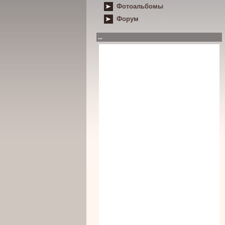
Фотоальбомы
Форум
...