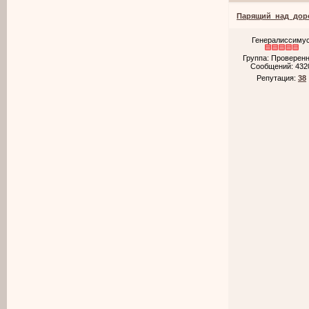
Парящий_над_дор
Генералиссиму
Группа: Проверен
Сообщений:
432
Репутация:
38