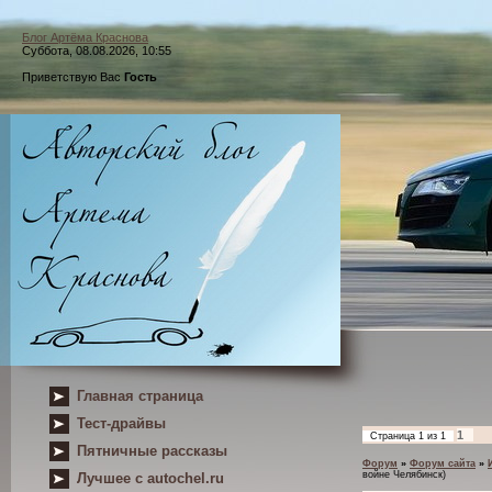
Блог Артёма Краснова
Суббота, 08.08.2026, 10:55
Приветствую Вас
Гость
Главная страница
Тест-драйвы
1
Страница
1
из
1
Пятничные рассказы
Форум
»
Форум сайта
»
войне Челябинск)
Лучшее с autochel.ru