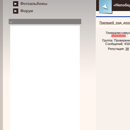
Фотоальбомы
«Непобед
Форум
...
Парящий_над_дор
Генералиссиму
Группа: Проверен
Сообщений:
432
Репутация:
38