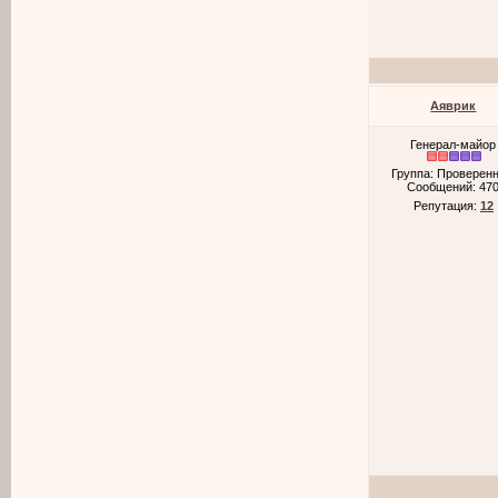
Аяврик
Генерал-майор
Группа: Проверен
Сообщений:
47
Репутация:
12