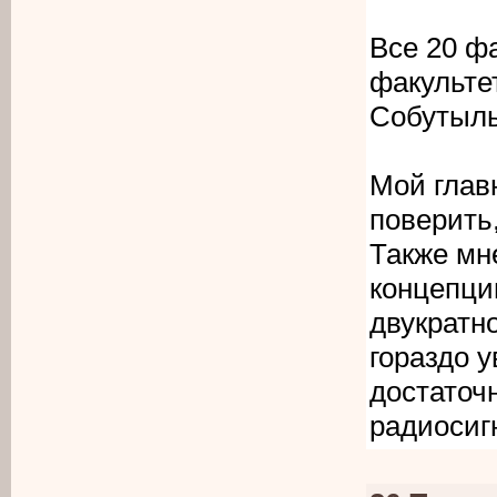
Все 20 ф
факультет
Собутыль
Мой глав
поверить,
Также мне
концепци
двукратно
гораздо 
достаточ
радиосиг