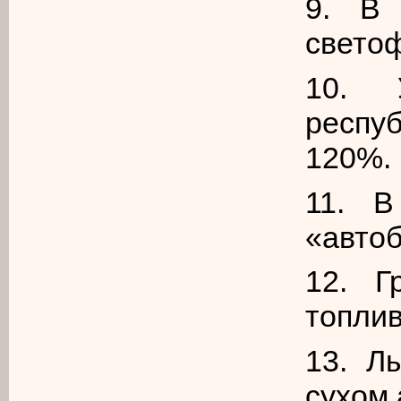
9. В
свето
10. 
респу
120%.
11. В
«авто
12. Г
топли
13. Л
сухом