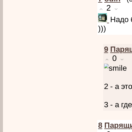
2
Надо 
)))
9
Паря
0
2 - а э
3 - а гд
8
Парящ