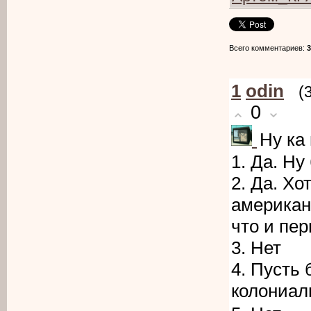
Всего комментариев
:
3
1
odin
(
0
Ну ка
1. Да. Ну
2. Да. Хо
американ
что и пе
3. Нет
4. Пусть 
колониал