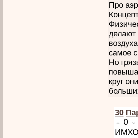
Про аэ
Концепт
Физичес
делают 
воздуха
самое с
Но гряз
повышае
круг он
больших
30
Па
0
ИМХО 