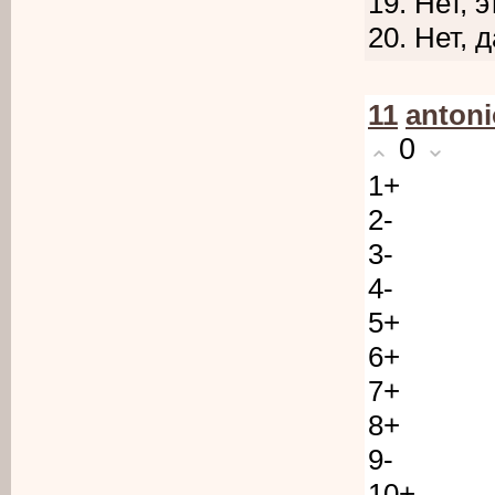
19. Нет, 
20. Нет, 
11
anton
0
1+
2-
3-
4-
5+
6+
7+
8+
9-
10+