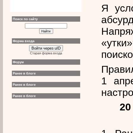
Я усл
абсу
Поиск по сайту
Напря
«утки
Форма входа
Войти через uID
поиско
Старая форма входа
Форум
Прави
Ранее в блоге
1 апр
Ранее в блоге
настро
Ранее в блоге
20