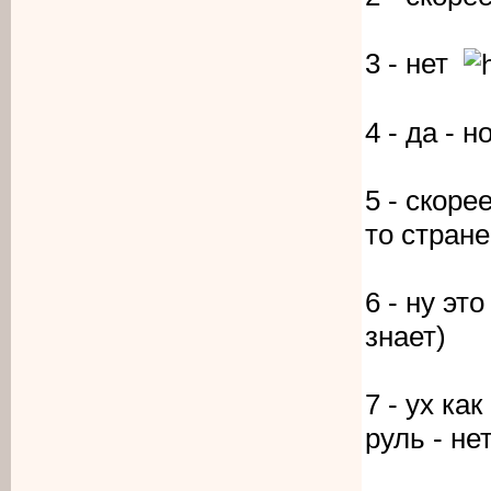
3 - нет
4 - да - 
5 - скоре
то стране
6 - ну эт
знает)
7 - ух ка
руль - не