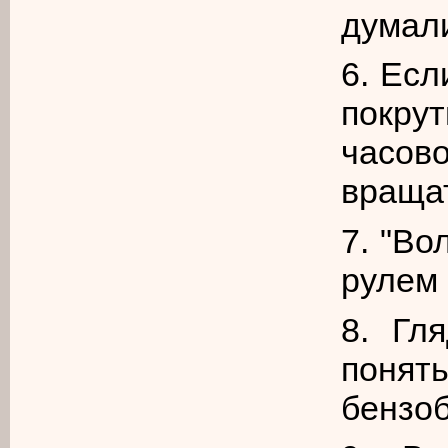
думали
6. Есл
покру
часо
враща
7. "Во
рулем
8. Гл
понят
бензо