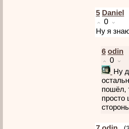
5
Daniel
0
Ну я знаю
6
odin
0
Ну д
остальн
пошёл, 
просто 
сторон
7
odin
(