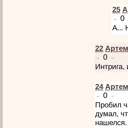
25
А
0
А...
22
Арте
0
Интрига, 
24
Арте
0
Пробил ч
думал, чт
нашелся.