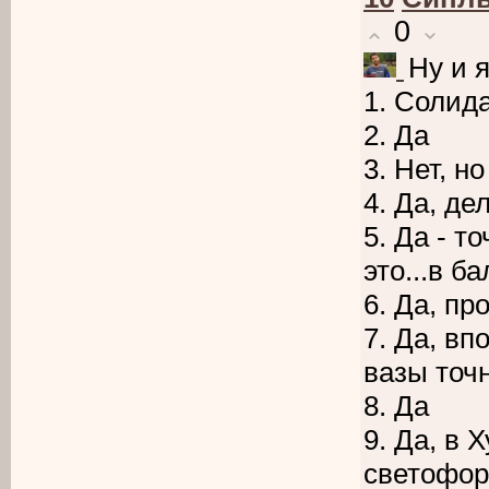
0
Ну и я
1. Солид
2. Да
3. Нет, но
4. Да, де
5. Да - т
это...в б
6. Да, п
7. Да, вп
вазы точ
8. Да
9. Да, в 
светофор