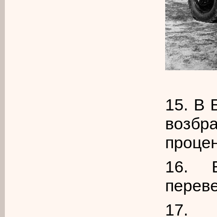
15. В 
возбр
процен
16. 
переве
17. 