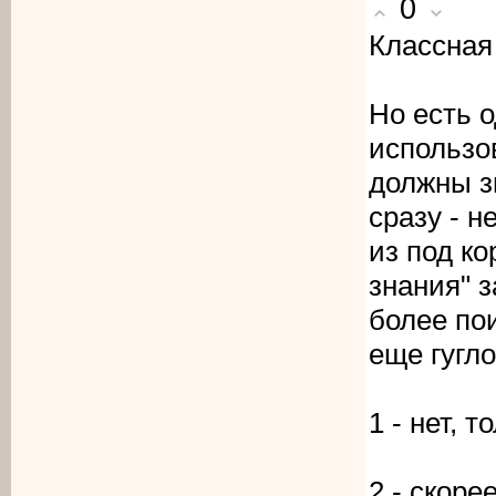
0
Классная
Но есть 
использо
должны з
сразу - н
из под ко
знания" з
более по
еще гугл
1 - нет, 
2 - скоре