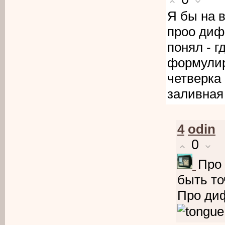
Я бы на в
проо диф
понял - г
формулир
четверка
заливная
4
odin
0
Про 
быть то
Про диф