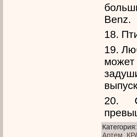
больш
Benz.
18. Пт
19. Л
може
заду
выпуск
20. 
превыш
Категория
Артем_К