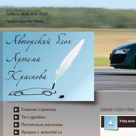
Блог Артёма Краснова
Суббота, 08.08.2026, 00:53
Приветствую Вас
Гость
Главная страница
Главная
»
2014
»
Март
Тест-драйвы
Утка или
Пятничные рассказы
Лучшее с autochel.ru