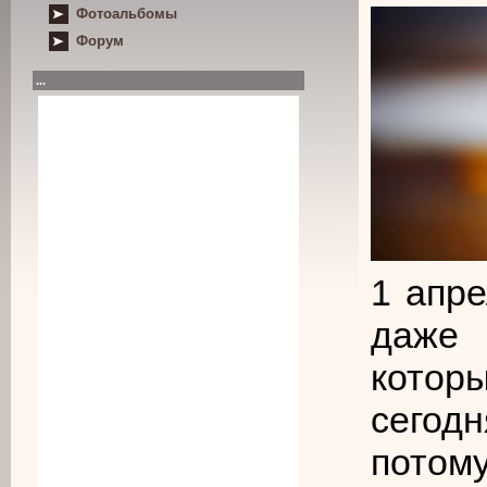
Фотоальбомы
Форум
...
1 апре
даже
кото
сегодн
потому