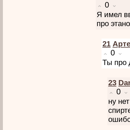
0
Я имел в
про этан
21
Арт
0
Ты про 
23
Dan
0
ну нет
спирт
ошиб