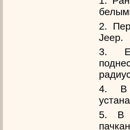
1. Ра
белым
2. Пе
Jeep.
3. Е
подне
радиус
4. В
устана
5. В 
пачка