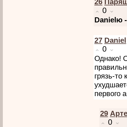
26
Парящ
0
Danielю 
27
Daniel
0
Однако! 
правильно
грязь-то
ухудшает
первого 
29
Арт
0