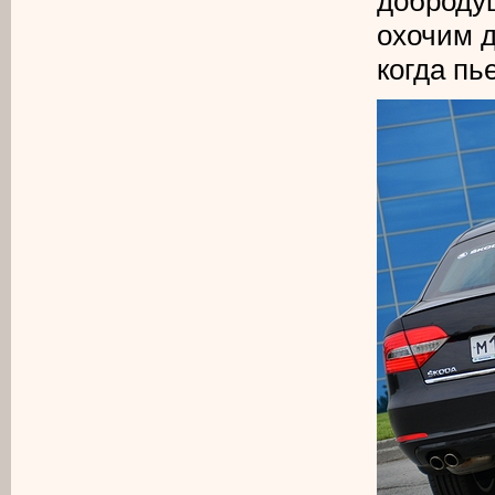
доброду
охочим д
когда пь