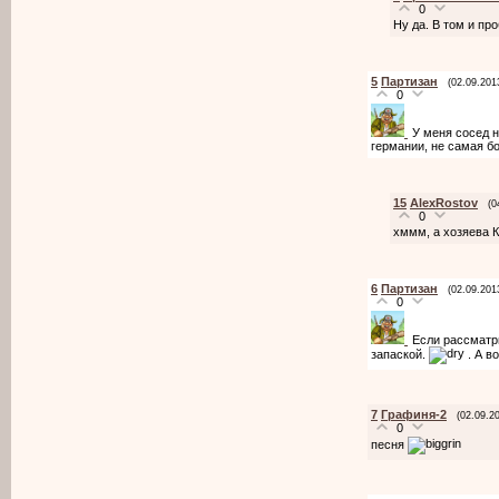
0
Ну да. В том и пр
5
Партизан
(02.09.201
0
У меня сосед н
германии, не самая бо
15
AlexRostov
(0
0
хммм, а хозяева 
6
Партизан
(02.09.201
0
Если рассматри
запаской.
. А в
7
Графиня-2
(02.09.2
0
песня