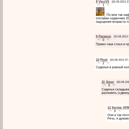
8
VinzVS
(02.09.2013 2
1
По мне так наф
отктавии седанчике 20
ощущения возраста то
9
Paragon
(03.09.2013 
0
Прямо-таки стихи в п
10
Pixel
(03.09.2013 07:
2
Сиденья в ровный пол 
11
Энцо
(03.09.201
0
Сиденья складыв
разложить (сдвину
12
Артем_КР
0
Они и так почт
Речь, я думаю