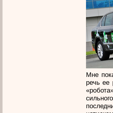
Мне пок
речь ее 
«робота
сильног
последн