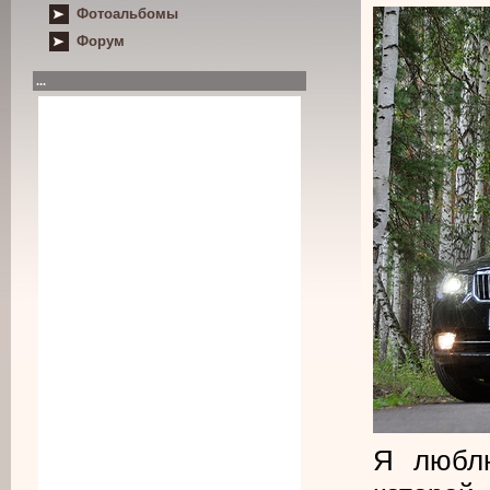
Фотоальбомы
Форум
...
Я любл