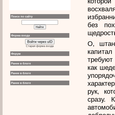
которо
восхваля
избранн
Поиск по сайту
без пох
щедрост
Форма входа
О, штан
Войти через uID
Старая форма входа
капита
Форум
требуют 
Ранее в блоге
как шеде
упорядо
Ранее в блоге
характе
Ранее в блоге
рук, ко
сразу. 
автомо