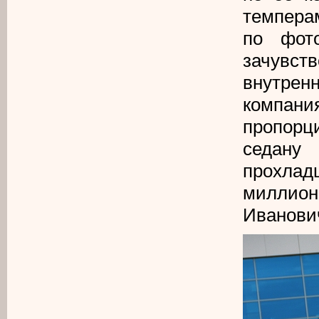
темпера
по фото
зачувст
внутрен
компан
пропорци
седану
прохла
миллион
Иванов