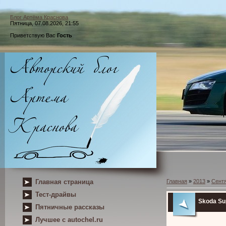
Блог Артёма Краснова
Пятница, 07.08.2026, 21:55
Приветствую Вас
Гость
Главная страница
Главная
»
2013
»
Сент
Тест-драйвы
Skoda Su
Пятничные рассказы
Лучшее с autochel.ru