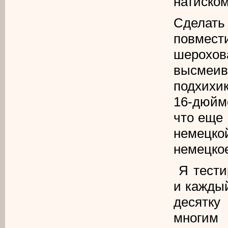
натиском
Сделать
повмест
шерохов
высмеи
подхихик
16-дюйм
что еще 
немецко
немецкое
Я тест
и каждый
десятку
многим