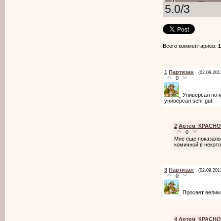
5.0
/
3
Всего комментариев
:
1
1
Партизан
(02.09.201
0
Универсал по м
универсал sehr gut.
2
Артем_КРАСН
0
Мне еще показалос
комичной в некот
3
Партизан
(02.09.201
0
Просвет велик
4
Артем_КРАСН