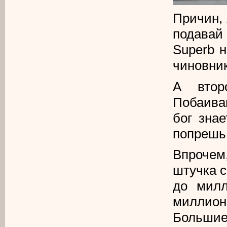
Причин, 
подавай
Superb
н
чиновник
А втор
Побаива
бог зна
попрешь
Впроче
штучка с
до милл
миллион
Больши