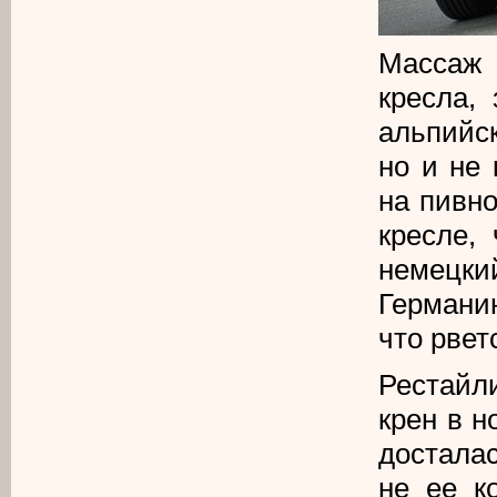
Массаж 
кресла,
альпийс
но и не 
на пивно
кресле,
немецк
Германи
что рвет
Рестайл
крен в 
досталас
не ее к