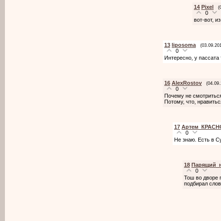
14
Pixel
(
0
вот-вот, и
13
liposoma
(03.09.20
0
Интересно, у пассата 
16
AlexRostov
(04.09
0
Почему не смотритьс
Потому, что, нравитьс
17
Артем_КРАСН
0
Не знаю. Есть в С
18
Парящий_
0
Тош во дворе 
подбирал слово