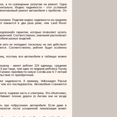
мок, а по суммарным затратам на ремонт. Одна
апитально. Индекс надежности – этот условный
 внеплановый ремонт автомобиля с пробегом. Он
и поломки. Поделив индекс надежности на среднюю
rd
ломается в два раза реже, чем
Land
Rover
родленной» гарантии, которые позволяет купить
арантией. Соответственно, компания располагает
мобили разных моделей.
в него не попадают, поскольку на них действует
тся. Соответственно, рейтинг будет особенно
ниц, поэтому все автомобили в таблицах можно
ouareg
- имеет рейтинг 224 единицы, среднюю
 6 раз чаще, чем один из лидеров рейтинга
Toyota
лей можно приобрести новую
Corolla
или 6-7-летний
ольствие от приобретения.
инг надежности. К примеру,
Volkswagen
Passat
, чем его последователь. Автомобили становятся
ента: ходовая часть и электрика. Это объяснимо,
бивают плохие дороги (в Англии они не везде
ать при «обрусении» автомобиля. Если даже в
налогов после ускоренной локализации может