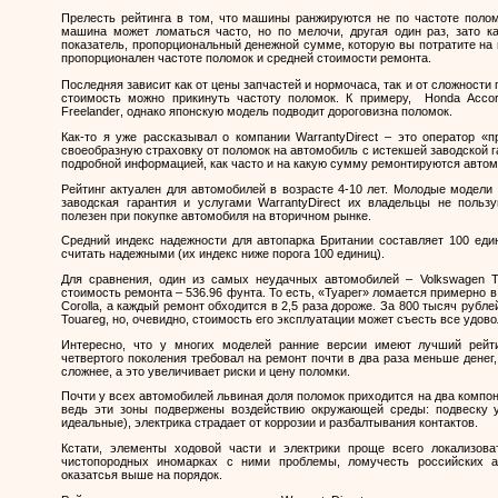
Прелесть рейтинга в том, что машины ранжируются не по частоте поло
машина может ломаться часто, но по мелочи, другая один раз, зато к
показатель, пропорциональный денежной сумме, которую вы потратите на
пропорционален частоте поломок и средней стоимости ремонта.
Последняя зависит как от цены запчастей и нормочаса, так и от сложност
стоимость можно прикинуть частоту поломок. К примеру,
Honda
Acco
Freelander
, однако японскую модель подводит дороговизна поломок.
Как-то я уже рассказывал о компании
WarrantyDirect
– это оператор «п
своеобразную страховку от поломок на автомобиль с истекшей заводской г
подробной информацией, как часто и на какую сумму ремонтируются авто
Рейтинг актуален для автомобилей в возрасте 4-10 лет. Молодые модели 
заводская гарантия и услугами
WarrantyDirect
их владельцы не пользую
полезен при покупке автомобиля на вторичном рынке.
Средний индекс надежности для автопарка Британии составляет 100 еди
считать надежными (их индекс ниже порога 100 единиц).
Для сравнения, один из самых неудачных автомобилей –
Volkswagen
T
стоимость ремонта – 536.96 фунта. То есть, «Туарег» ломается примерно в
Corolla
, а каждый ремонт обходится в 2,5 раза дороже. За 800 тысяч руб
Touareg
, но, очевидно, стоимость его эксплуатации может съесть все удов
Интересно, что у многих моделей ранние версии имеют лучший рейт
четвертого поколения требовал на ремонт почти в два раза меньше денег
сложнее, а это увеличивает риски и цену поломки.
Почти у всех автомобилей львиная доля поломок приходится на два компон
ведь эти зоны подвержены воздействию окружающей среды: подвеску у
идеальные), электрика страдает от коррозии и разбалтывания контактов.
Кстати, элементы ходовой части и электрики проще всего локализов
чистопородных иномарках с ними проблемы, ломучесть российских а
оказатсья выше на порядок.