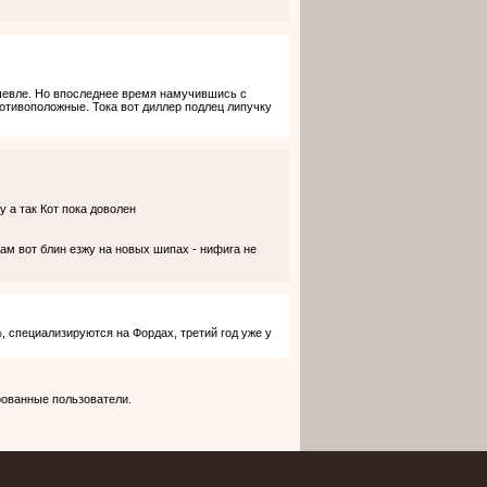
ешевле. Но впоследнее время намучившись с
отивоположные. Тока вот диллер подлец липучку
у а так Кот пока доволен
ам вот блин езжу на новых шипах - нифига не
, специализируются на Фордах, третий год уже у
рованные пользователи.