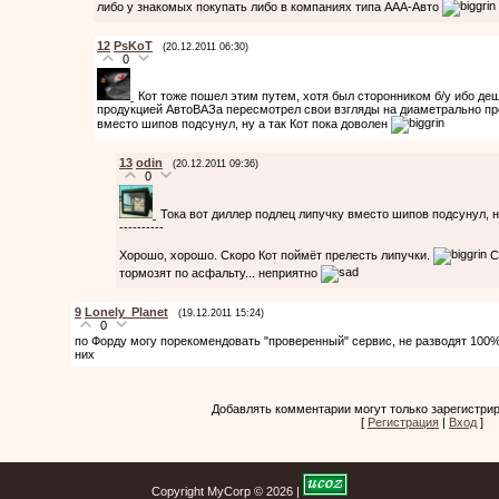
либо у знакомых покупать либо в компаниях типа ААА-Авто
12
PsKoT
(20.12.2011 06:30)
0
Кот тоже пошел этим путем, хотя был сторонником б/у ибо д
продукцией АвтоВАЗа пересмотрел свои взгляды на диаметрально пр
вместо шипов подсунул, ну а так Кот пока доволен
13
odin
(20.12.2011 09:36)
0
Тока вот диллер подлец липучку вместо шипов подсунул, н
----------
Хорошо, хорошо. Скоро Кот поймёт прелесть липучки.
С
тормозят по асфальту... неприятно
9
Lonely_Planet
(19.12.2011 15:24)
0
по Форду могу порекомендовать "проверенный" сервис, не разводят 100%
них
Добавлять комментарии могут только зарегистри
[
Регистрация
|
Вход
]
Copyright MyCorp © 2026
|