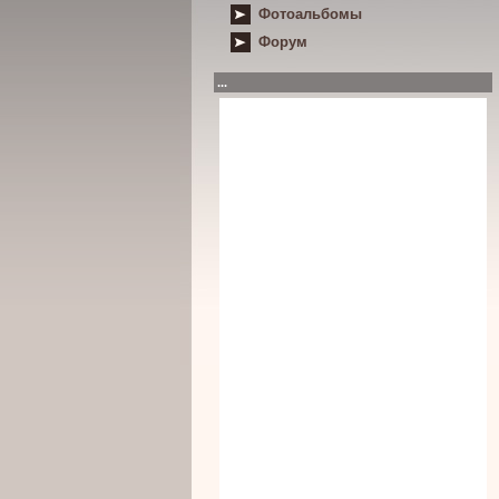
Фотоальбомы
Форум
...