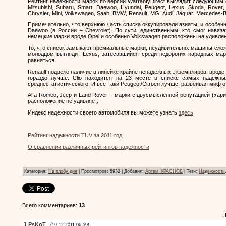
Рейтинг надежности марок по версии
WarrantyDirect
выглядит следующим 
Mitsubishi
,
Subaru
,
Smart
,
Daewoo
,
Hyundai
,
Peugeot
,
Lexus
,
Skoda
,
Rover
Chrysler
,
Mini
,
Volkswagen
,
Saab
,
BMW
,
Renault
,
MG
,
Audi
,
Jaguar
,
Mercedes
-
Примечательно, что верхнюю часть списка оккупировали азиаты, и особен
Daewoo
(в России – С
hevrolet
). По сути, единственным, кто смог навяз
немецкие марки вроде
Opel
и особенно
Volkswagen
расположены на удивлени
То, что список замыкают премиальные марки, неудивительно: машины слож
молодцом выглядит
Lexus
, затесавшийся среди недорогих народных мар
равняться.
Renault
подвело наличие в линейке крайне ненадежных экземпляров, вроде
гораздо лучше:
Clio
находится на 23 месте в списке самых надежн
среднестатистического. И все-таки
Peugeot
/
Citroen
лучше, развеивая миф о 
Alfa
Romeo
,
Jeep
и
Land
Rover
– марки с двусмысленной репутацией (хари
расположение не удивляет.
Индекс надежности своего автомобиля вы можете узнать
здесь
Рейтинг надежности
TUV
за 2011 год
О сравнении различных рейтингов надежности
Категория
:
На злобу дня
|
Просмотров
: 5932 |
Добавил
:
Артем_КРАСНОВ
|
Теги
:
Надежность
Всего комментариев
:
13
П
1
PsKoT
(19.12.2011 06:59)