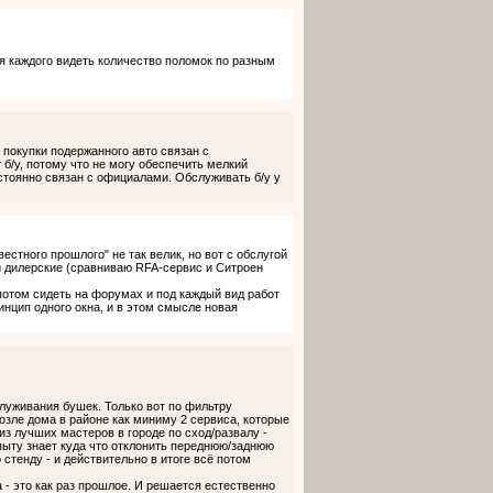
 каждого видеть количество поломок по разным
 покупки подержанного авто связан с
/у, потому что не могу обеспечить мелкий
стоянно связан с официалами. Обслуживать б/у у
естного прошлого" не так велик, но вот с обслугой
и дилерские (сравниваю RFA-сервис и Ситроен
 потом сидеть на форумах и под каждый вид работ
инцип одного окна, и в этом смысле новая
служивания бушек. Только вот по фильтру
озле дома в районе как миниму 2 сервиса, которые
з лучших мастеров в городе по сход/развалу -
опыту знает куда что отклонить переднюю/заднюю
 стенду - и действительно в итоге всё потом
 - это как раз прошлое. И решается естественно