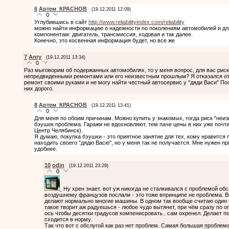
6
Артем_КРАСНОВ
(19.12.2011 12:09)
0
Углубившись в сайт
http://www.reliabilityindex.com/reliability
можно найти информацию о надежности по поколениям автомобилей и для
компонентам: двигатель, трансмиссия, ходовая и так далее.
Конечно, это косвенная информация будет, но все же
7
Anry
(19.12.2011 13:34)
0
Раз мыговорим об подержанных автомобилях, то у меня вопрос, для вас риск
непредвиденными ремонтами или его неизвестным прошлым? Я отказался от б
ремонт своими руками и не могу найти честный автосервис у "дяди Васи" По
них дорого.
8
Артем_КРАСНОВ
(19.12.2011 13:41)
0
Для меня по обоим причинам. Можно купить у знакомых, тогда риск "неизв
бэушек проблема. Гаражи не вдохновляют, тем паче цены в них уже почт
Центр Челябинск).
Я думаю, покупка бэушки - это приятное занятие для тех, кому нравится
находить своего "дядю Васю", но у меня так не получается. Мне нужен пр
удобнее.
10
odin
(19.12.2011 23:29)
0
Ну хрен знает. вот уж никогда не сталкивался с проблемой об
воздушнему французов послали - это тоже впринципе не проблема. В
делают нормально многие машины. В одном так вообще считаю один и
такое творит аж радуешься - любое чудо вытянет, при чём сразу по 
ось чтобы десятки градусов компенисровать.. сам охренел. Делает по
сходится в норму.
Так что вот с обслугой как раз нет проблем. Самая большая проблема