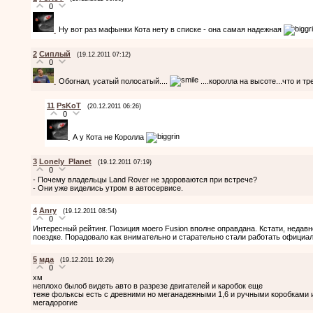
0
Ну вот раз мафынки Кота нету в списке - она самая надежная
2
Cиплый
(19.12.2011 07:12)
0
Обогнал, усатый полосатый....
....королла на высоте...что и тр
11
PsKoT
(20.12.2011 06:26)
0
А у Кота не Королла
3
Lonely_Planet
(19.12.2011 07:19)
0
- Почему владельцы Land Rover не здороваются при встрече?
- Они уже виделись утром в автосервисе.
4
Anry
(19.12.2011 08:54)
0
Интересный рейтинг. Позиция моего Fusion вполне оправдана. Кстати, недавн
поездке. Порадовало как внимательно и старательно стали работать официал
5
мда
(19.12.2011 10:29)
0
хм
неплохо былоб видеть авто в разрезе двигателей и каробок еще
теже фольксы есть с древними но меганадежными 1,6 и ручными коробками 
мегадорогие