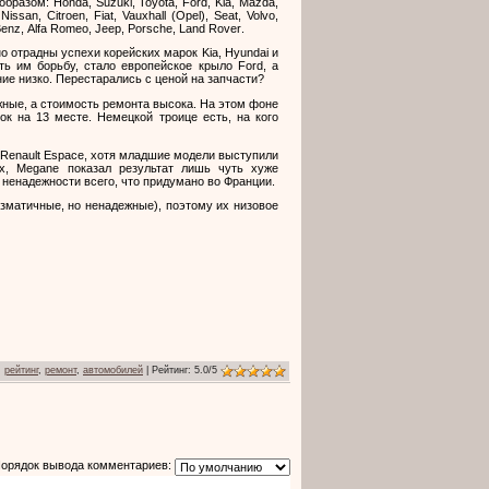
образом:
Honda
,
Suzuki
,
Toyota
,
Ford
,
Kia
,
Mazda
,
,
Nissan
,
Citroen
,
Fiat
,
Vauxhall
(
Opel
),
Seat
,
Volvo
,
Benz
,
Alfa
Romeo
,
Jeep
,
Porsche
,
Land
Rover
.
но отрадны успехи корейских марок
Kia
,
Hyundai
и
ать им борьбу, стало европейское крыло
Ford
, а
е низко. Перестарались с ценой на запчасти?
ные, а стоимость ремонта высока. На этом фоне
ок на 13 месте. Немецкой троице есть, на кого
Renault
Espace
, хотя младшие модели выступили
ых,
Megane
показал результат лишь чуть хуже
ненадежности всего, что придумано во Франции.
зматичные, но ненадежные), поэтому их низовое
,
рейтинг
,
ремонт
,
автомобилей
|
Рейтинг
:
5.0
/
5
орядок вывода комментариев: