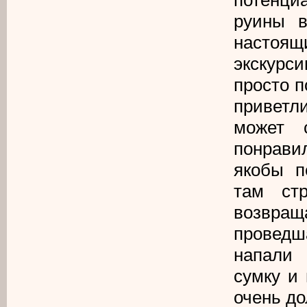
руины в
настоящ
экскурси
просто п
приветли
может 
понрави
якобы п
там ст
возвра
проведш
напали 
сумку и
очень до