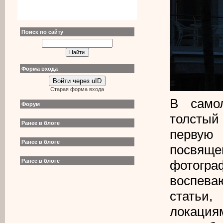
Поиск по сайту
Форма входа
Войти через uID
Старая форма входа
В само
Форум
толстый
Ранее в блоге
первую
Ранее в блоге
посвящ
Ранее в блоге
фотогра
воспева
статьи
локация