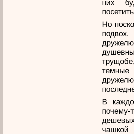
них бу
посетить
Но поско
подвох.
дружел
душевны
трущобе
темные 
дружел
последне
В каждо
почему-т
дешевы
чашкой 