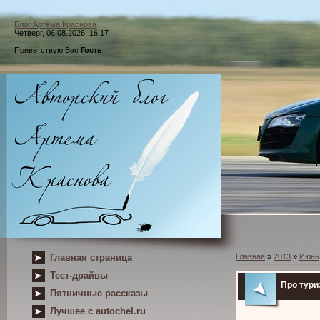
Блог Артёма Краснова
Четверг, 06.08.2026, 16:17
Приветствую Вас
Гость
Главная страница
Главная
»
2013
»
Июнь
Тест-драйвы
Про тури
Пятничные рассказы
Лучшее с autochel.ru