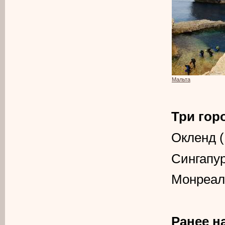
Мальта
Три гор
Окленд 
Сингапу
Монреал
Ранее н