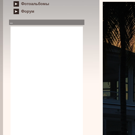
Фотоальбомы
Форум
...