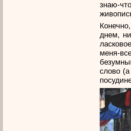
знаю-что
живописн
Конечно,
днем, н
ласковое
меня-вс
безумны
слово (а
посудине