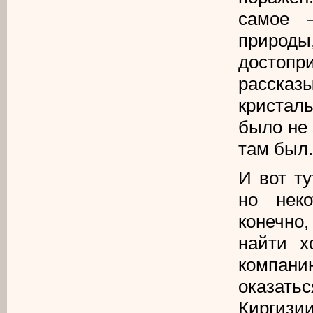
самое 
приро
достопр
рассказ
кристал
было не 
там был.
И вот ту
но неко
конечно
найти х
компани
оказат
Киргизи