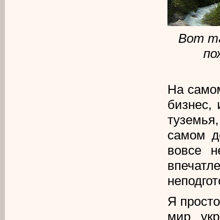
Вот та
по
На самом
бизнес, 
туземья
самом д
вовсе н
впечатл
неподгот
Я просто
мир укр