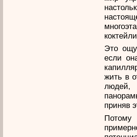
настоль
настоящ
многоэт
коктейли
Это ощу
если он
капилля
жить в о
людей,
панорам
приняв э
Потому
пример
потенци