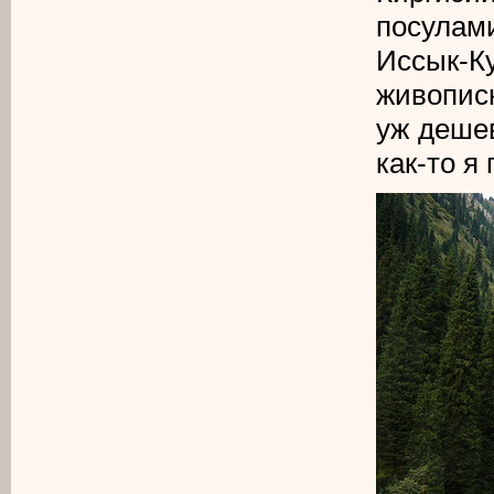
посулам
Иссык-
живописн
уж деше
как-то я