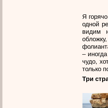
Я горячо
одной р
видим 
обложку
фолиант
– иногда
чудо, хо
только п
Три стр