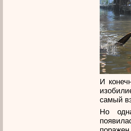
И конеч
изобили
самый в
Но одн
появилас
поражен