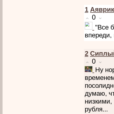
1
Аяври
0
"Все 
впереди, 
2
Cиплы
0
Ну но
временем
посолидн
думаю, ч
низкими,
рубля...