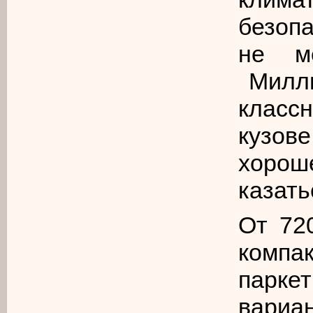
безоп
не м
Милли
класс
кузо
хорош
казать
От 72
комп
парк
вариа