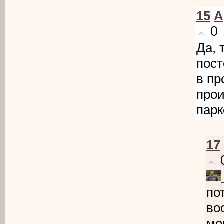
15
А
0
Да, 
пост
в пр
прои
парк
17
по
во
ме