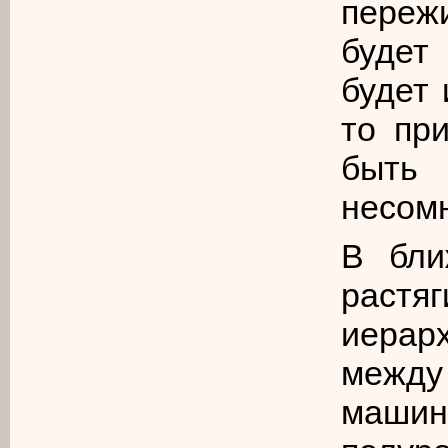
переж
будет
будет 
то пр
быть 
несом
В бли
растя
иерар
между
машин