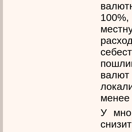
валют
100%,
местн
расхо
себес
пошли
вал
локал
менее 
У мно
снизи