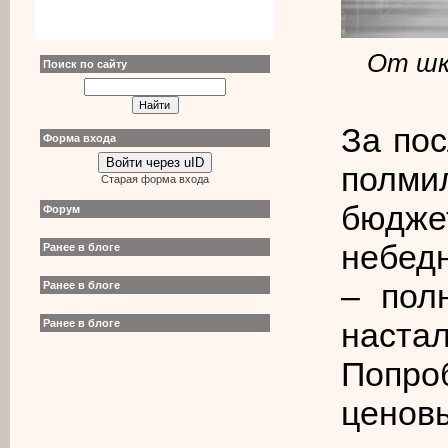
От шк
Поиск по сайту
За пос
Форма входа
Войти через uID
полми
Старая форма входа
бюдже
Форум
небедн
Ранее в блоге
– пол
Ранее в блоге
наст
Ранее в блоге
Попр
ценовы