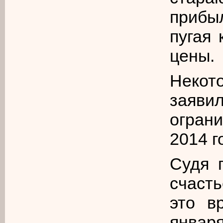
прибы
пугая
цены
Некот
заяв
огран
2014 г
Судя 
счаст
это в
январ