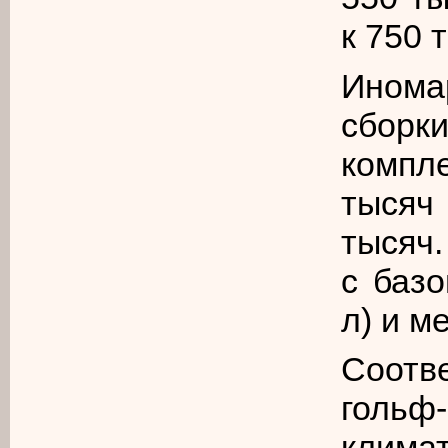
к 750 
Инома
сбор
компл
тысяч
тысяч.
с базо
л) и м
Соотв
голь
клима