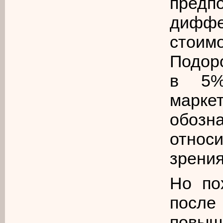
пре
дифф
стои
Подор
в 5%
марк
обоз
относ
зрения
Но по
посл
повыш