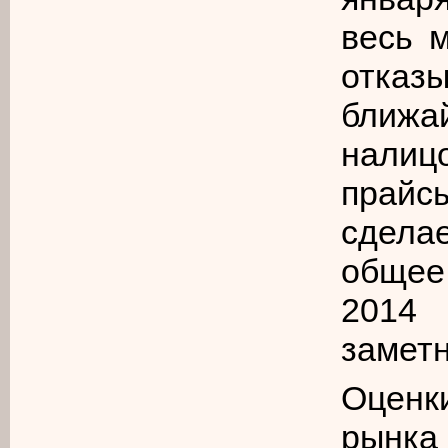
весь 
отка
ближа
налиц
прайс
сдела
общее
2014
заметн
Оценк
рынк