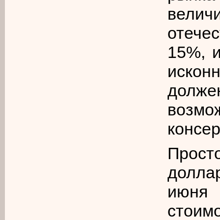
вели
отече
15%, и
искон
долж
возмо
консе
Прост
долла
июня 
стоим