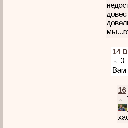
недос
довес
довели
мы...г
14
D
0
Вам 
16
ха