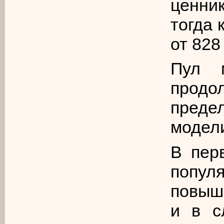
ценник
тогда 
от 828
Пул м
продо
преде
модел
В пер
попул
повыш
и в с