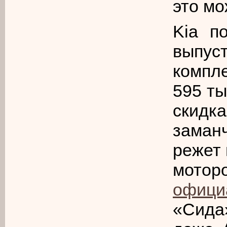
это мо
Kia п
выпу
компл
595 ты
скидк
заман
режет 
моторо
офици
«Сида»