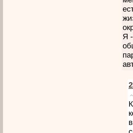
ес
жи
ок
Я 
об
па
авт
2
К
к
в
с