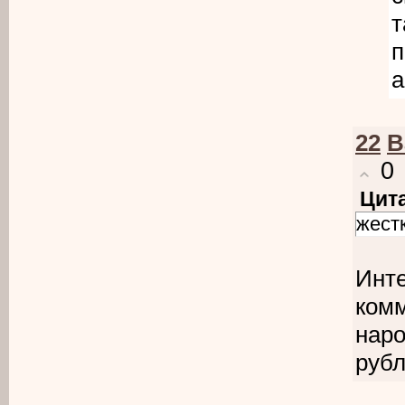
т
п
а
22
B
0
Цит
жестк
Инте
комм
наро
руб