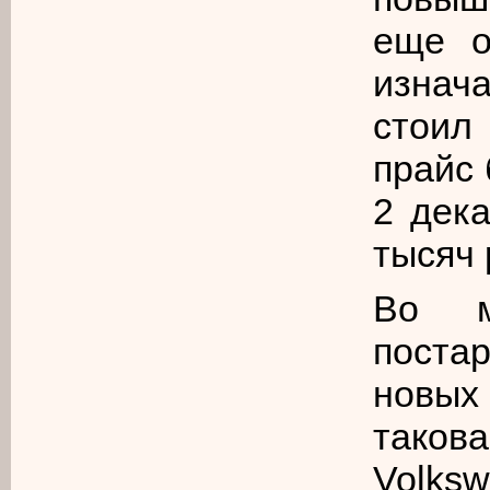
еще о
изнач
стоил
прайс 
2 дек
тысяч 
Во м
поста
новых
тако
Volksw