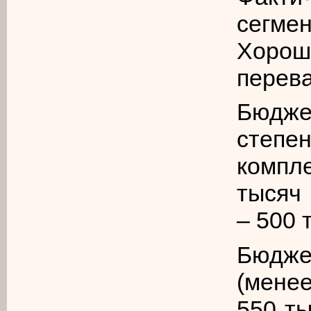
сегме
Хоро
перева
Бюдж
степ
компле
тысяч
– 500 
Бюдж
(мене
550 ты