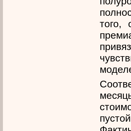
полу
полно
того,
преми
привя
чувст
модел
Соотве
месяц
стоим
пусто
Фактич