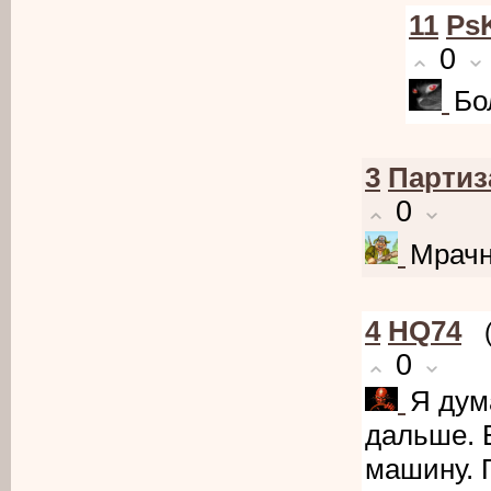
11
Ps
0
Бо
3
Партиз
0
Мрачн
4
HQ74
0
Я дум
дальше. 
машину. 