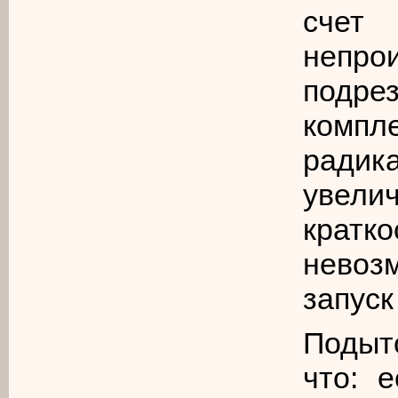
сче
непро
подре
комп
ради
увели
крат
невоз
запуск
Подыто
что: 