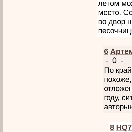
летом мо
место. С
во двор н
песочниц
6
Арте
0
По край
похоже,
отложен
году, с
авторын
8
HQ7