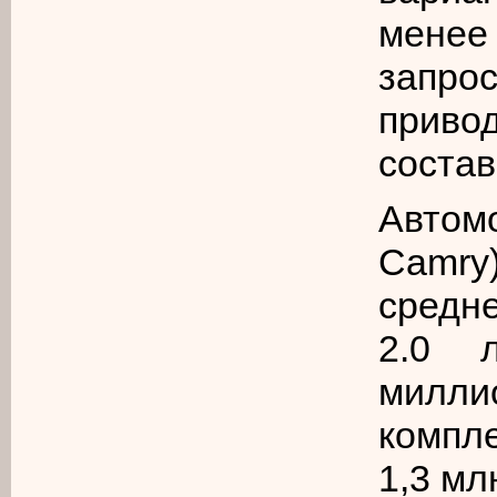
менее 
запро
приво
состав
Автом
Camry
средн
2.0 
мил
компле
1,3 мл