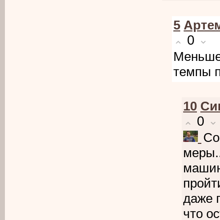
5
Арте
0
Меньше-
темпы п
10
Cи
0
Со
меры..
машин
пройти
даже 
что о