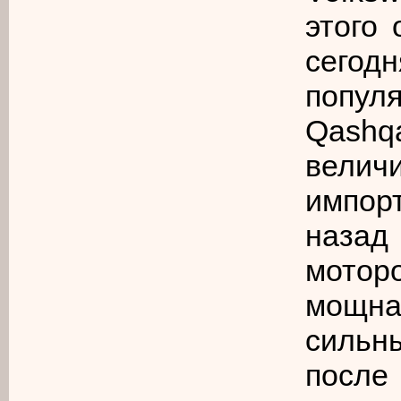
этого 
сегод
попул
Qashqa
велич
импор
назад
мотор
мощна
сильн
после