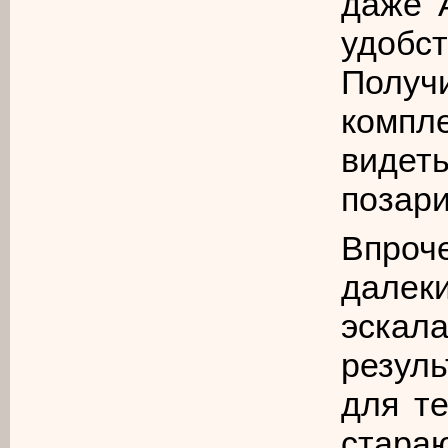
даже 
удобс
Полу
компл
видет
позари
Впроч
дале
эскал
резул
для те
стар