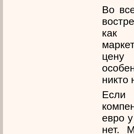
Во вс
востр
как 
марке
цену 
особен
никто 
Если
компе
евро у
нет. 