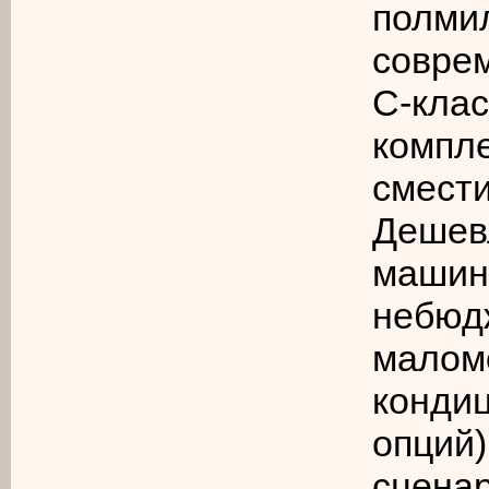
полми
совре
С-кла
компле
смест
Дешев
маши
небю
мало
конди
опций)
сценар