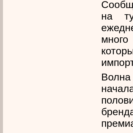
Сообщ
на т
ежедн
много
кото
импор
Волн
нача
полов
бренда
преми