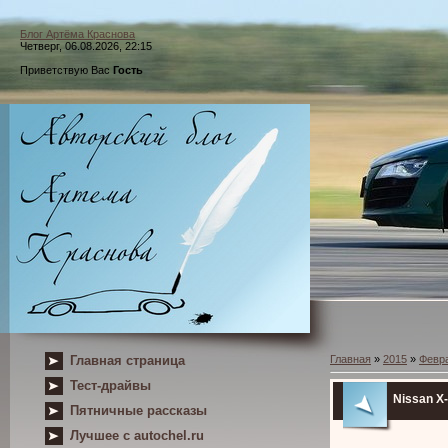
Блог Артёма Краснова
Четверг, 06.08.2026, 22:15
Приветствую Вас
Гость
Главная страница
Главная
»
2015
»
Февр
Тест-драйвы
Nissan X-
Пятничные рассказы
Лучшее с autochel.ru