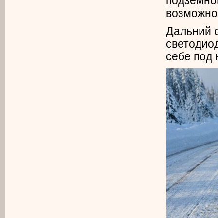
подземн
возможнос
Дальний с
светодио
себе под 