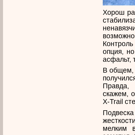
Хорош ра
стабилиз
ненавяз
возможнос
Контроль
опция, но
асфальт, 
В общем,
получилс
Правда, 
скажем, 
X-Trail с
Подвеск
жесткост
мелким 