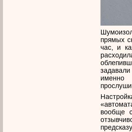
Шумоизол
прямых с
час, и к
расходи
облепив
задавал
именно
прослуши
Настрой
«автомат
вообще с
отзывчи
предсказ