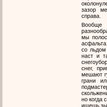
околонул
зазор м
справа.
Вообще 
разнообр
мы полос
асфальта.
со льдом
наст и т
снегоубор
снег, пр
мешают г
грани ил
подмастер
скольжени
но когда 
ищешь зы