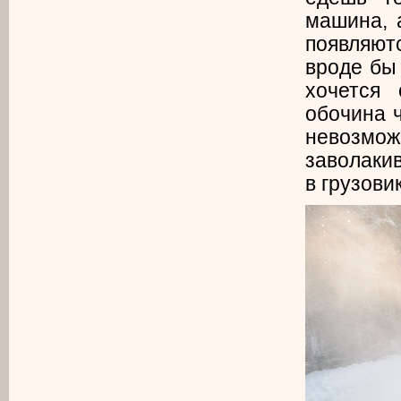
машина, 
появляют
вроде бы
хочется
обочина ч
невозмож
заволакив
в грузови