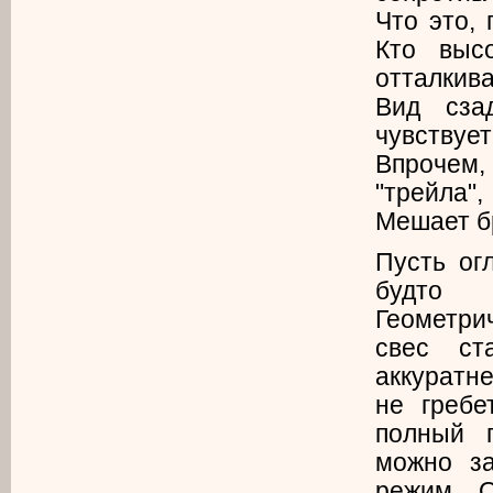
Что это,
Кто выс
отталкива
Вид сза
чувству
Впрочем, 
"трейла"
Мешает б
Пусть ог
будто X
Геометри
свес ст
аккуратн
не гребе
полный 
можно за
режим. 