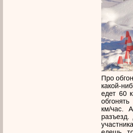
Про обгон
какой-ниб
едет 60 
обгонять
км/час. 
разъезд.
участника
едешь то