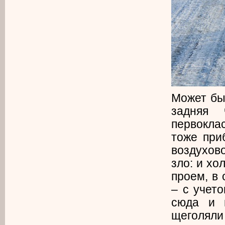
Может быт
задняя 
первокла
тоже при
воздухов
зло: и хо
проем, в
– с учето
сюда и 
щеголяли