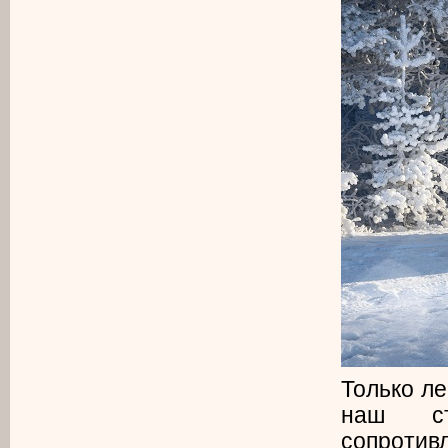
Только ле
наш ст
сопротив