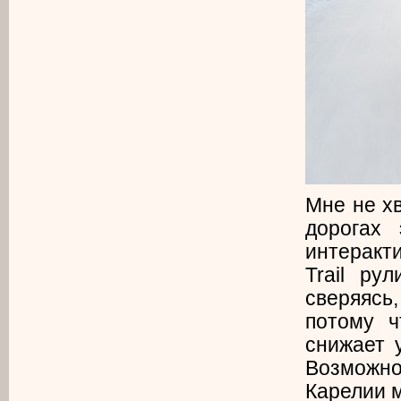
Мне не х
дорогах
интеракт
Trail ру
сверяясь,
потому ч
снижает 
Возможно
Карелии 