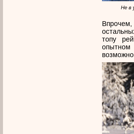
Не в 
Впрочем, 
остальных
топу рей
опытном
возможнос