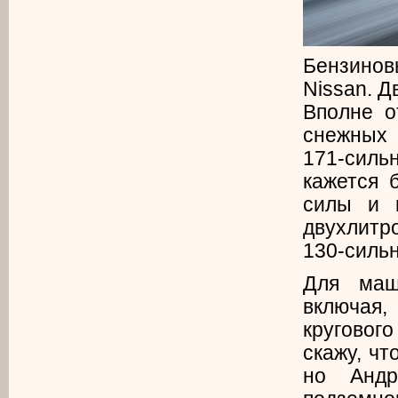
Бензино
Nissan. Д
Вполне о
снежных 
171-силь
кажется 
силы и 
двухлитр
130-сильн
Для маш
включая
кругового
скажу, ч
но Андр