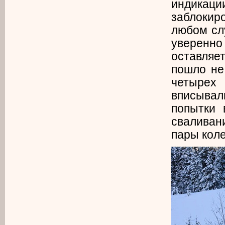
индикац
заблокиро
любом слу
уверенн
оставляе
пошло не
четырех 
вписывал
попытки 
сваливан
пары коле