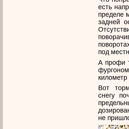
есть напр
пределе 
задней о
Отсутс
поворач
поворотах
под местн
А профи т
фургоном 
километр 
Вот торм
снегу по
предельн
дозирован
не пришло