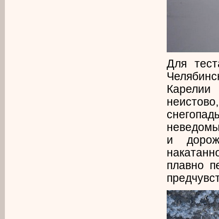
Для тест
Челябинс
Карелии
неистово,
снегопа
неведомы
и дорож
накатанн
плавно п
предчувс