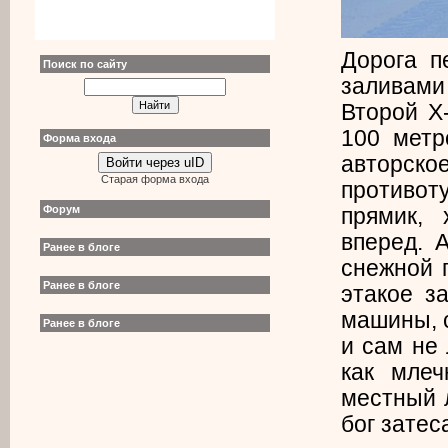
Дорога п
Поиск по сайту
заливами
Второй X-
100 метр
Форма входа
авторск
Войти через uID
Старая форма входа
противот
Форум
прямик,
вперед. 
Ранее в блоге
снежной 
Ранее в блоге
этакое з
машины, с
Ранее в блоге
и сам не
как млеч
местный л
бог затес