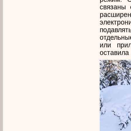
связаны 
расшир
электро
подавля
отдельны
или при
оставила 