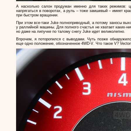
А насколько салон продуман именно для таких режимов: 
напрягаться в поворотах, а руль – тоже замшевый – имеет кра
при быстром вращении.
При этом все-таки
Juke
полноприводный, а потому заносы выхо
у раллийной машины. Для полного счастья не хватает каких-ни
но даже на липучке по талому снегу
Juke
идет великолепно.
Впрочем, я поторопился с выводами. Чуть позже обнаружило
еще одно положение, обозначенное 4
WD
-
V
. Что такое
V
?
Vector