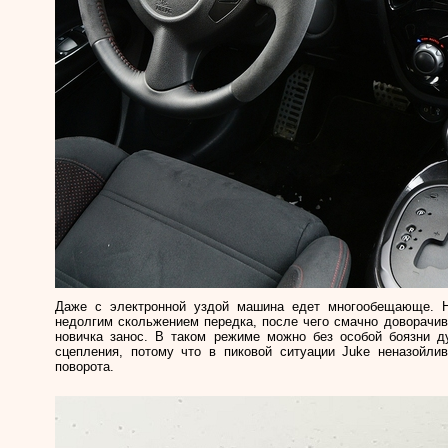
Даже с электронной уздой машина едет многообещающе. Н
недолгим скольжением передка, после чего смачно доворачив
новичка занос. В таком режиме можно без особой боязни д
сцепления, потому что в пиковой ситуации
Juke
неназойли
поворота.