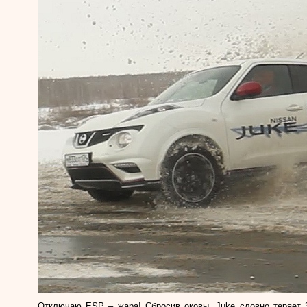
Отключаю
ESP
– жара! Сбросив оковы,
Juke
словно теряет 