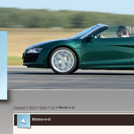
Главная
»
2014
»
Март
»
19
» Nismo-o-o!
Nismo-o-o!