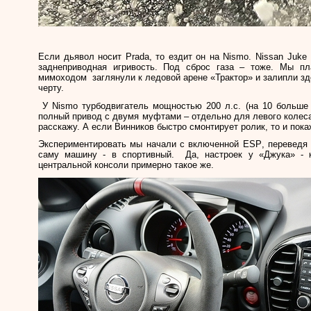
Если дьявол носит
Prada
, то ездит он на
Nismo
. Nissan Juke
заднеприводная игривость. Под сброс газа – тоже. Мы пл
мимоходом
заглянули к ледовой арене «Трактор» и залипли зд
черту.
У
Nismo
турбодвигатель мощностью 200 л.с. (на 10 больше
полный привод с двумя муфтами – отдельно для левого колеса
расскажу. А если Винников быстро смонтирует ролик, то и пока
Экспериментировать мы начали с включенной
ESP
, переведя
саму машину - в спортивный.
Да, настроек у «Джука» -
центральной консоли примерно такое же.