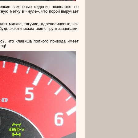
цепкие замшевые сидения позволяют не
сную метку в «нуле», что порой выручает
дят мягкие, тягучие, адреналиновые, как
будь экзотических шин с грунтозацепами,
сь, что клавиша полного привода имеет
ing
!