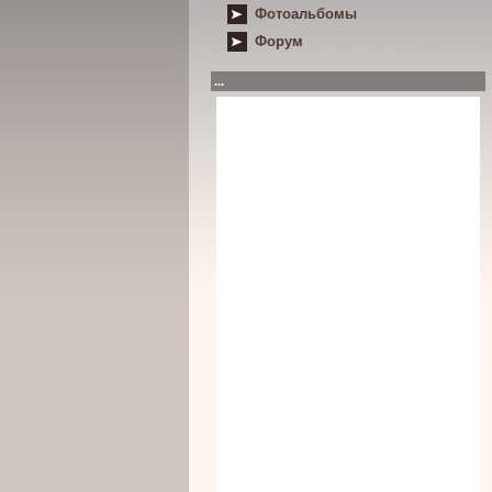
Фотоальбомы
Форум
...