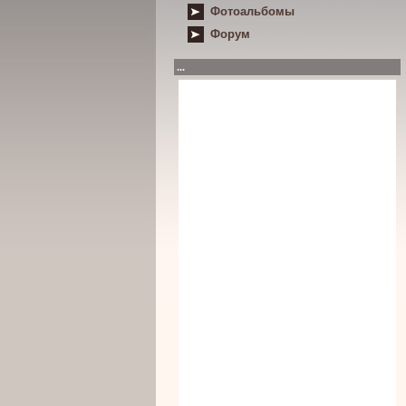
Фотоальбомы
Форум
...