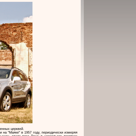
шенных церквей.
 на "Маяке" в 1957 году, периодически измеряя
ышен, стала река Теча: в нескольких десятках