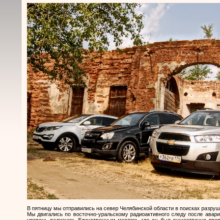
В пятницу мы отправились на север Челябинской области в поисках разру
Мы двигались по восточно-уральскому радиоактивного следу после аварии
уровень радиации. Единственным местом, где он был существенно прев