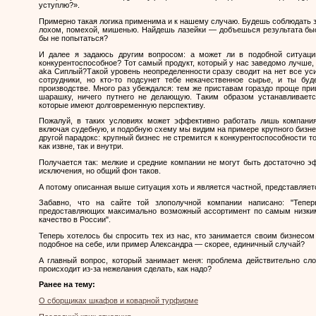
уступлю?».
Примерно такая логика применима и к нашему случаю. Будешь соблюдать 
лохом, помехой, мишенью. Найдешь лазейки — добъешься результата быс
бы не попытаться?
И далее я задаюсь другим вопросом: а может ли в подобной ситуаци
конкурентоспособное? Тот самый продукт, который у нас заведомо лучше, 
aka
Сиплый?Такой уровень неопределенности сразу сводит на нет все уси
сотрудники, но кто-то подсунет тебе некачественное сырье, и ты бу
производстве. Много раз убеждался: тем же приставам гораздо проще п
шарашку, ничего путнего не делающую. Таким образом устанавливает
которые имеют долговременную перспективу.
Пожалуй, в таких условиях может эффективно работать лишь компания
включая судебную, и подобную схему мы видим на примере крупного бизнес
другой парадокс: крупный бизнес не стремится к конкурентоспособности т
как извне, так и внутри.
Получается так: мелкие и средние компании не могут быть достаточно э
исключения, но общий фон таков.
А потому описанная выше ситуация хоть и является частной, представляет
Забавно, что на сайте той злополучной компании написано: "Тепе
предоставляющих максимально возможный ассортимент по самым низки
качество в России".
Теперь хотелось бы спросить тех из нас, кто занимается своим бизнесом
подобное на себе, или пример Александра — скорее, единичный случай?
А главный вопрос, который занимает меня: проблема действительно сл
происходит из-за нежелания сделать, как надо?
Ранее на тему:
О сборщиках шкафов и коварной турфирме