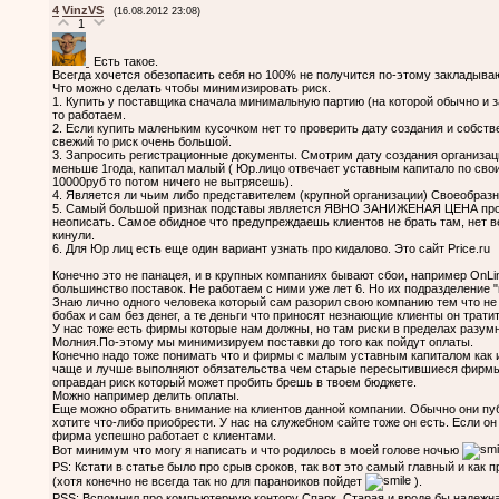
4
VinzVS
(16.08.2012 23:08)
1
Есть такое.
Всегда хочется обезопасить себя но 100% не получится по-этому закладыва
Что можно сделать чтобы минимизировать риск.
1. Купить у поставщика сначала минимальную партию (на которой обычно и 
то работаем.
2. Если купить маленьким кусочком нет то проверить дату создания и собстве
свежий то риск очень большой.
3. Запросить регистрационные документы. Смотрим дату создания организаци
меньше 1года, капитал малый ( Юр.лицо отвечает уставным капитало по сво
10000руб то потом ничего не вытрясешь).
4. Является ли чьим либо представителем (крупной организации) Своеобразн
5. Самый большой признак подставы является ЯВНО ЗАНИЖЕНАЯ ЦЕНА проце
неописать. Самое обидное что предупреждаешь клиентов не брать там, нет в
кинули.
6. Для Юр лиц есть еще один вариант узнать про кидалово. Это сайт Price.ru
Конечно это не панацея, и в крупных компаниях бывают сбои, например OnLi
большинство поставок. Не работаем с ними уже лет 6. Но их подразделение "
Знаю лично одного человека который сам разорил свою компанию тем что не 
бобах и сам без денег, а те деньги что приносят незнающие клиенты он тратит
У нас тоже есть фирмы которые нам должны, но там риски в пределах разумн
Молния.По-этому мы минимизируем поставки до того как пойдут оплаты.
Конечно надо тоже понимать что и фирмы с малым уставным капиталом как и
чаще и лучше выполняют обязательства чем старые пересытившиеся фирмы. 
оправдан риск который может пробить брешь в твоем бюджете.
Можно например делить оплаты.
Еще можно обратить внимание на клиентов данной компании. Обычно они пуб
хотите что-либо приобрести. У нас на служебном сайте тоже он есть. Если он
фирма успешно работает с клиентами.
Вот минимум что могу я написать и что родилось в моей голове ночью
PS: Кстати в статье было про срыв сроков, так вот это самый главный и как
(хотя конечно не всегда так но для параноиков пойдет
).
PSS: Вспомнил про компьютерную контору Спарк. Старая и вроде бы надежна