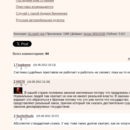
Последний крик отчаяния
Приставы возвращаются
Случай с папой Андрея Винникова
Русская автомобильная рулетка
Категория
:
На злобу дня
|
Просмотров
: 1366 |
Добавил
:
Артем_КРАСНОВ
|
Рейтинг
:
5.0
/
3
Всего комментариев
:
94
П
1
Графиня
(16.08.2012 20:13)
1
Система судебных приставов не работает и работать не сможет, пока на то е
2
HQ74
(16.08.2012 21:26)
0
В нашей стране половина законов ниочемные потому что придуманы 
Нормальных людей там хватает но они не имеют реальной власти. В законах
вариант это обратиться к браткам потому что это уже почти что государство
представляют реальный закон, причем который так сказать дествительно суро
законов декларируемых госудаством.
3
SurferDude
(16.08.2012 22:07)
0
Абсолютно стандартная схема. У нас тоже таких долгов хватает, как их получи