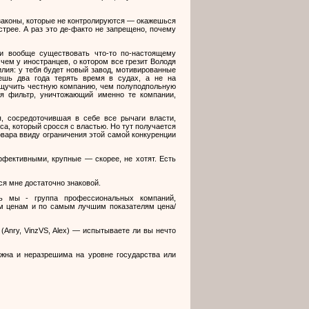
законы, которые не контролируются — окажешься
трее. А раз это де-факто не запрещено, почему
и вообще существовать что-то по-настоящему
чем у иностранцев, о котором все грезит Володя
лия: у тебя будет новый завод, мотивированные
дешь два года терять время в судах, а не на
рищучить честную компанию, чем полуподпольную
ся фильтр, уничтожающий именно те компании,
, сосредоточившая в себе все рычаги власти,
а, который сросся с властью. Но тут получается
овара ввиду ограничения этой самой конкуренции
ффективными, крупные — скорее, не хотят. Есть
ся мне достаточно знаковой.
рь мы - группа профессиональных компаний,
м ценам и по самым лучшим показателям цена/
 (
Anry, VinzVS, Alex) —
испытываете ли вы нечто
ожна и неразрешима на уровне государства или