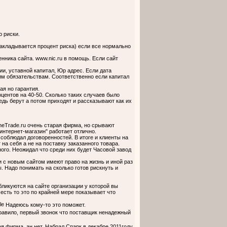
ю риски.
закладывается процент риска) если все нормально
нника сайта. www.nic.ru в помощь. Если сайт
и, уставной капитал, Юр адрес. Если дата
им обязательствам. Соответственно если капитал
ая но гарантия.
нтов на 40-50. Сколько таких случаев было
едь берут а потом приходят и рассказывают как их
neTrade.ru очень старая фирма, но срывают
интернет-магазин" работает отлично.
соблюдал договоренностей. В итоге и клиенты на
 на себя а не на поставку заказанного товара.
ого. Неожидал что среди них будет Часовой завод
 с новым сайтом имеют право на жизнь и иной раз
Надо понимать на сколько готов рискнуть и
ликуются на сайте организации у которой вы
 есть то это по крайней мере показывает что
Надеюсь кому-то это поможет.
 правило, первый звонок что поставщик ненадежный
я фирма, ан нет. Набрал Спарк в декабре 2011году