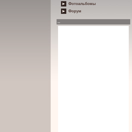
Фотоальбомы
Форум
...