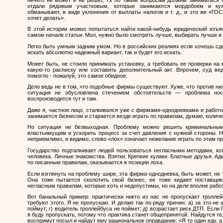
отдали рядовым участковым, которые занимаются мордобоем и к
обманывают, в виде уклонения от выплаты налогов и т. д., и это же «Г
хочет делать».
В этой истории можно попытаться найти какой-нибудь юридический изъя
самом начале статьи. Мол, нужно было смотреть лучше, выбирать лучше и 
Легко быть умным задним умом. Но в российских реалиях если хочешь сдела
искать абсолютно надежный вариант, так и будет его искать.
Может быть, не стоило принимать установку, а требовать ее проверки на
какую-то расписку или составить дополнительный акт. Впрочем, суд ве
помогло - пожалуй, это самое обидное.
Дело ведь не в том, что подобные фирмы существуют. Хуже, что против ни
ситуация не обусловлена стечением обстоятельств — проблема но
воспроизводится тут и там.
Даже я, частное лицо, сталкивался уже с фирмами-однодневками и работой
занимается бизнесом и старается везде играть по правилам, думаю, колич
Но ситуация не безвыходная. Проблему можно решить криминальным
властьимущим и ускорить процесс за счет давления с нужной стороны. Но
неприемлимо, и видимо, слово «лох» означает нежелание играть по этим п
Государство подталкивает людей пользоваться негласными методами, ко
человека. Личные знакомства. Взятки. Крепкие кулаки. Блатные друзья. Ад
по писанным правилам, оказывается в позиции лоха.
Если взглянуть на проблему шире, эта фирма-однодневка, быть может, не 
Она тоже пытается сколотить свой бизнес, ее тоже кидают поставщик
негласным правилам, которые хоть и недопустимы, но на деле вполне рабо
Вот банальный пример: практически никто из нас не пропускает тролле
требуют этого. Я не пропускаю. И делаю так по ряду причин: а) за это не 
поймут; г) водитель троллейбуса не поймет; д) возрастает риск ДТП. Если 
я буду пропускать, потому что практика станет общепринятой. Найдутся те,
воспримут посыл и найдут ему рациональное оправдание: «Я то один еду, а