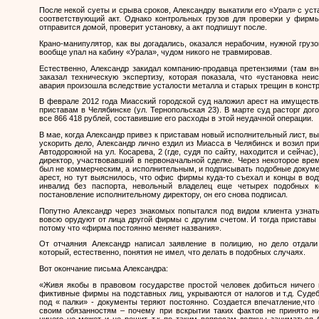
После некой суеты и срыва сроков, Александру выкатили его «Урал» с уст
соответствующий акт. Однако контрольных грузов для проверки у фирмы
отправится домой, проверит установку, а акт подпишут после.
Крано-манипулятор, как вы догадались, оказался нерабочим, нужной грузо
вообще упал на кабину «Урала», чудом никого не травмировав.
Естественно, Александр закидал компанию-продавца претензиями (там вн
заказал техническую экспертизу, которая показала, что «установка неи
авария произошла вследствие усталости металла и старых трещин в констр
В феврале 2012 года Миасский городской суд наложил арест на имуществ
приставам в Челябинске (ул. Тернопольская 23). В марте суд расторг дог
все 866 418 рублей, составившие его расходы в этой неудачной операции.
В мае, когда Александр привез к приставам новый исполнительный лист, вы
ускорить дело, Александр лично ездил из Миасса в Челябинск и возил пр
Автодорожной на ул. Косарева, 2 (где, судя по сайту, находится и сейчас
директор, участвовавший в первоначальной сделке. Через некоторое вр
был не коммерческим, а исполнительным, и подписывать подобные докум
арест, но тут выяснилось, что офис фирмы куда-то съехал и концы в во
инвалид без паспорта, невольный владелец еще четырех подобных к
постановление исполнительному директору, он его снова подписал.
Попутно Александр через знакомых попытался под видом клиента узнать
вовсю орудуют от лица другой фирмы с другим счетом. И тогда приставы 
потому что «фирма постоянно меняет названия».
От отчаяния Александр написал заявление в полицию, но дело отдали 
который, естественно, понятия не имел, что делать в подобных случаях.
Вот окончание письма Александра:
«
Живя якобы в правовом государстве простой человек добиться ничего 
фиктивные фирмы на подставных лиц, укрываются от налогов и т.д. Судеб
под « палки» - документы теряют постоянно. Создается впечатление,что 
своим обязанностям – почему при вскрытии таких фактов не принято н
ничего не может и не решит, т.к по таким вопросам должны заниматься