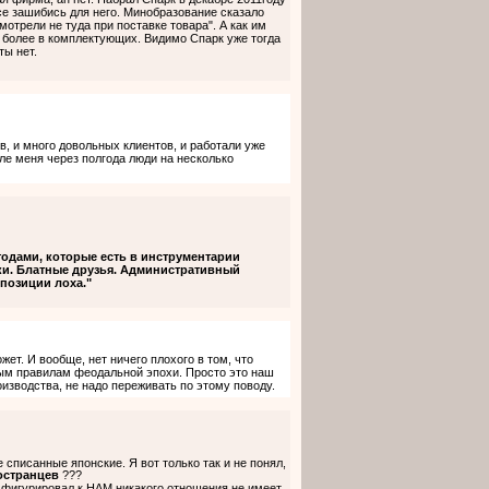
Все зашибись для него. Минобразование сказало
мотрели не туда при поставке товара". А как им
м более в комплектующих. Видимо Спарк уже тогда
ты нет.
в, и много довольных клиентов, и работали уже
сле меня через полгода люди на несколько
одами, которые есть в инструментарии
аки. Блатные друзья. Административный
 позиции лоха."
жет. И вообще, нет ничего плохого в том, что
ным правилам феодальной эпохи. Просто это наш
изводства, не надо переживать по этому поводу.
 списанные японские. Я вот только так и не понял,
ностранцев
???
й фигурировал к НАМ никакого отношения не имеет,