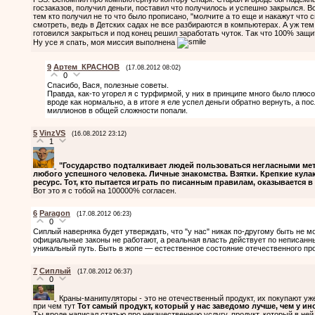
госзаказов, получил деньги, поставил что получилось и успешно закрылся. 
тем кто получил не то что было прописано, "молчите а то еще и накажут что с
смотреть, ведь в Детских садах не все разбираются в компьютерах. А уж те
готовился закрыться и под конец решил заработать чуток. Так что 100% защи
Ну усе я спать, моя миссия выполнена
9
Артем_КРАСНОВ
(17.08.2012 08:02)
0
Спасибо, Вася, полезные советы.
Правда, как-то угорел я с турфирмой, у них в принципе много было плюсо
вроде как нормально, а в итоге я еле успел деньги обратно вернуть, а по
миллионов в общей сложности попали.
5
VinzVS
(16.08.2012 23:12)
1
"Государство подталкивает людей пользоваться негласными мет
любого успешного человека. Личные знакомства. Взятки. Крепкие кул
ресурс. Тот, кто пытается играть по писанным правилам, оказывается в
Вот это я с тобой на 100000% согласен.
6
Paragon
(17.08.2012 06:23)
0
Сиплый наверняка будет утверждать, что "у нас" никак по-другому быть не мо
официальные законы не работают, а реальная власть действует по неписан
уникальный путь. Быть в жопе — естественное состояние отечественного про
7
Cиплый
(17.08.2012 06:37)
0
Краны-манипуляторы - это не отечественный продукт, их покупают уже
при чем тут
Тот самый продукт, который у нас заведомо лучше, чем у и
Ты вроде написал статью про некачественную услугу, продукт, который в не