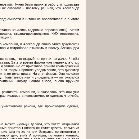
ановкой. Нужно было принять работу и подписать
 не оказалось, поэтому решили, что Александр
подъемности в 6 тонн не обеспечивал, а в итоге
езапно начались кадровые перестановки), затем
справна, страна-производитель КМУ неизвестна,
укции».
а компании, и Александр лично отвез документы
овор и потребовал взыскать в пользу Александра
яснилось, что старый потерян и так далее. Чтобы
истава. За это время фирма уже переехала с ул.
), и заявление от приставов принял коммерческий
емя от фирмы пришло уведомление, что директор
енты не имел права. На счет фирмы был наложен
ду. Попытались найти учредителя — им оказался
омпаний. Фирму нашли снова, снова вручили
 реквизиты компании, и оказалось, что они уже
расписались в невозможности сделать что-либо,
участковому района, где происходила сделка,
не может. Дельцы делают, что хотят, открывают
ные приставы ничего не хотят делать, только из
приставы не хотят или безграмотно относятся к
икаких действий? А полиция, по моему мнению,
 более компетентные органы, типа ОБЭП, а дело