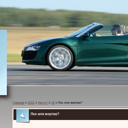
Главная
»
2012
»
Август
»
16
» Лох или жертва?
Лох или жертва?