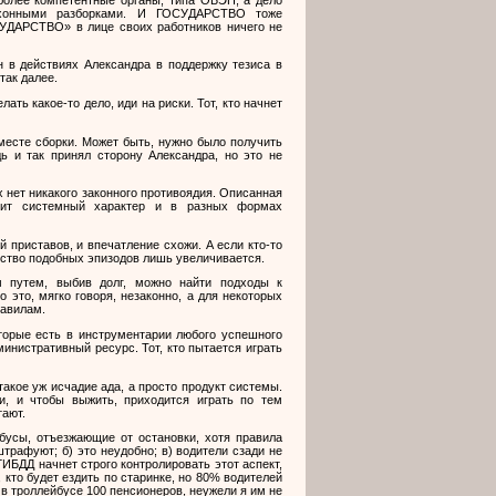
ухонными разборками. И ГОСУДАРСТВО тоже
ОСУДАРСТВО» в лице своих работников ничего не
н в действиях Александра в поддержку тезиса в
так далее.
ть какое-то дело, иди на риски. Тот, кто начнет
 месте сборки. Может быть, нужно было получить
дь и так принял сторону Александра, но это не
х нет никакого законного противоядия. Описанная
сит системный характер и в разных формах
 приставов, и впечатление схожи. А если кто-то
ество подобных эпизодов лишь увеличивается.
 путем, выбив долг, можно найти подходы к
 это, мягко говоря, незаконно, а для некоторых
равилам.
торые есть в инструментарии любого успешного
министративный ресурс. Тот, кто пытается играть
такое уж исчадие ада, а просто продукт системы.
и, и чтобы выжить, приходится играть по тем
тают.
йбусы, отъезжающие от остановки, хотя правила
штрафуют; б) это неудобно; в) водители сзади не
ГИБДД начнет строго контролировать этот аспект,
 кто будет ездить по старинке, но 80% водителей
 в троллейбусе 100 пенсионеров, неужели я им не