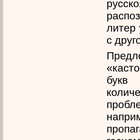
рус
распо
литер 
с друг
Предл
«каст
букв
колич
проб
напр
пропа