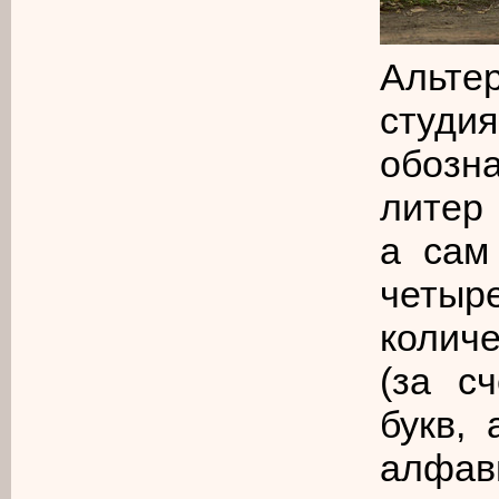
Альте
студи
обозн
литер 
а сам
четы
количе
(за с
букв,
алфа