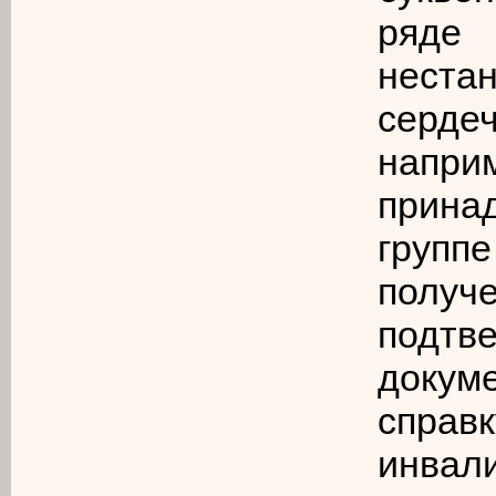
ряд
нест
сердеч
нап
прина
групп
получ
подт
докум
спра
инва