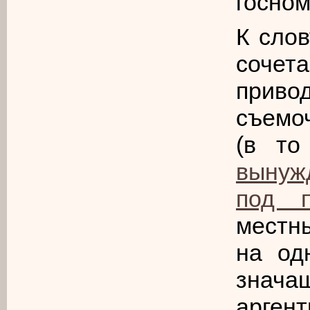
госно
К сло
соче
приво
съемо
(в то
вынуж
под п
местн
на од
знача
арге