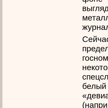
выгля
мета
журна
Сейч
преде
госн
неко
спецс
белый
«дев
(нап