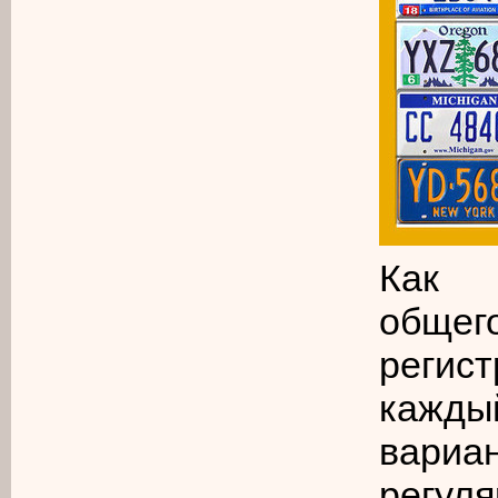
Ка
общег
регис
кажды
вариа
регул