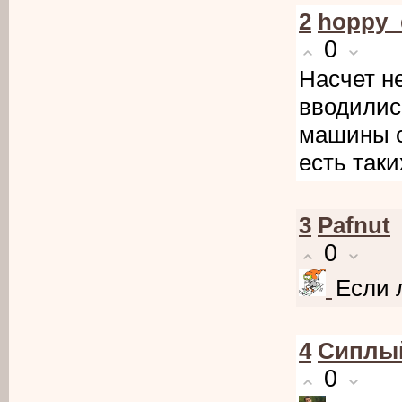
2
hoppy_
0
Насчет н
вводилис
машины с
есть таки
3
Pafnut
0
Если 
4
Cиплы
0