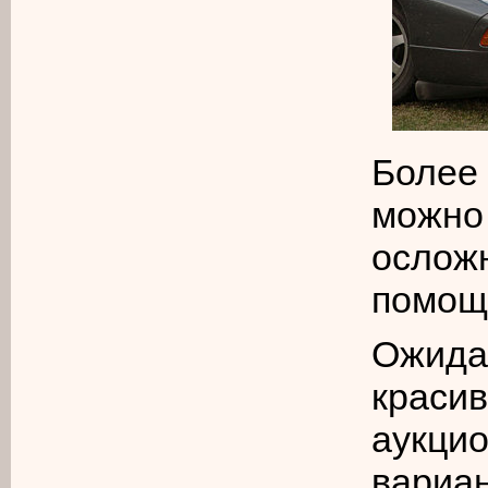
Более
можн
осложн
помощ
Ожидае
красив
аукци
вари