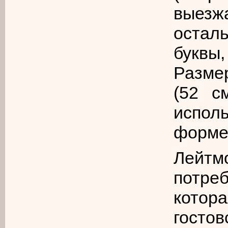
выез
осталь
буквы
Разме
(52 с
испол
форме 
Лейтм
потре
котор
госто