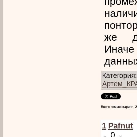
проме
налич
понто
же до
Иначе
данны
Категория
Артем_К
Всего комментариев
:
2
1
Pafnut
0