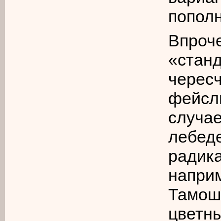
попол
Впро
«станд
черес
фейсл
случ
лебе
ради
напр
Тамош
цветны