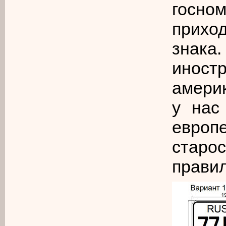
госн
прихо
знака
иност
амери
у нас
евро
старо
правил