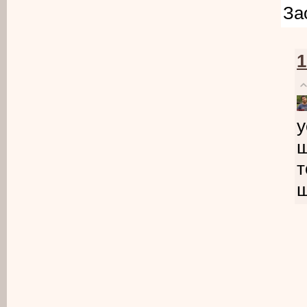
За
1
у
ш
т
ш