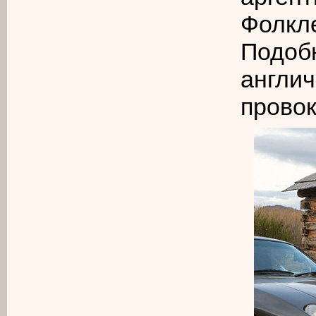
Фолк
Подоб
англ
провок