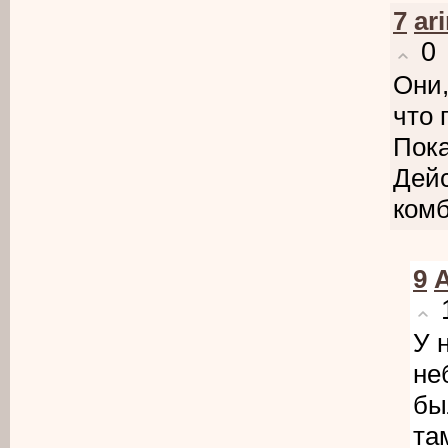
7
ar
0
Они,
что 
Пока
Дейс
комб
9
У 
не
бы
та