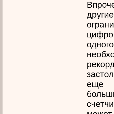
Впроч
друг
огран
цифр
одного
необхо
рекорд
застол
еще 
больш
счетчи
может