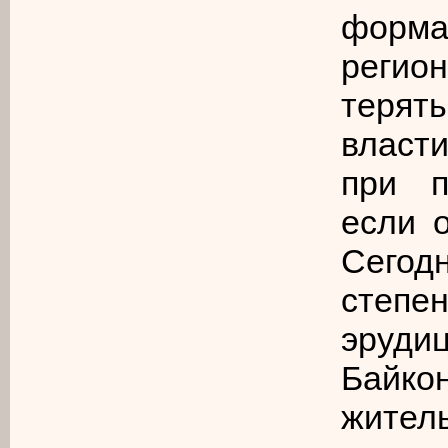
форма
регио
терят
власт
при п
если о
Сегод
степ
эруди
Байко
жител