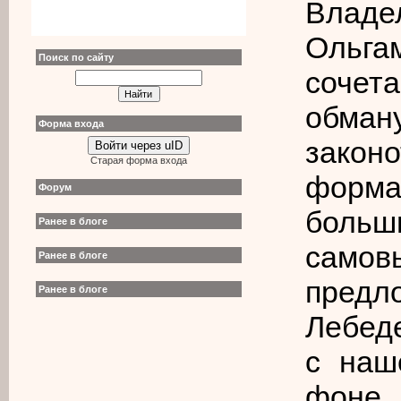
Влад
Ольга
Поиск по сайту
сочет
обма
Форма входа
закон
Войти через uID
Старая форма входа
форма
Форум
бол
Ранее в блоге
сам
Ранее в блоге
пред
Ранее в блоге
Лебед
с наш
фоне