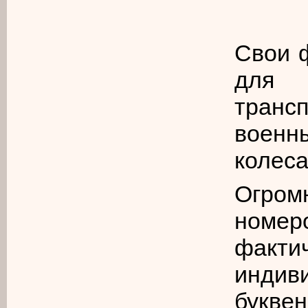
Свои 
для 
транс
воен
колеса
Огром
номе
факт
индив
букве