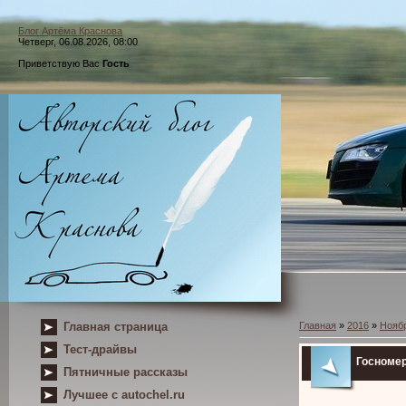
Блог Артёма Краснова
Четверг, 06.08.2026, 08:00
Приветствую Вас
Гость
Главная страница
Главная
»
2016
»
Нояб
Тест-драйвы
Госномер
Пятничные рассказы
Лучшее с autochel.ru