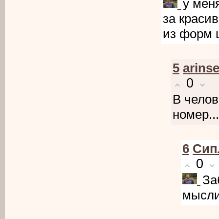
у мен
за краси
из форм 
5
arinse
0
В челов
номер..
6
Cип
0
За
мысли,