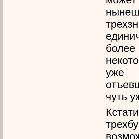
ныне
трехз
единич
более
некот
уже 
отъев
чуть у
Кста
трехб
возмо