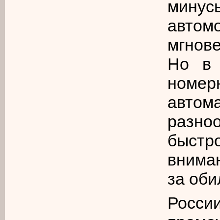
минус
авто
мгнове
Но в 
номерн
автом
разно
быстр
внима
за оби
России