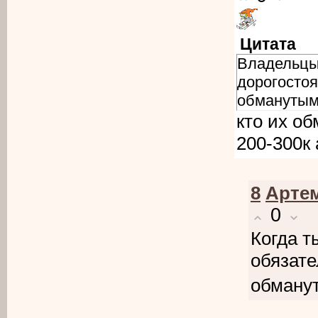
Цитата
Владельцы
дорогостоя
обмануты
кто их об
200-300к 
8
Арте
0
Когда т
обязате
обману