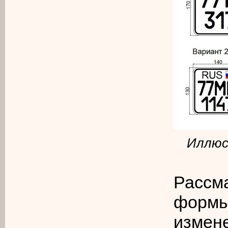
Иллюс
Рассм
формы
измен