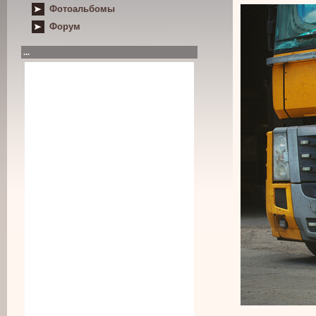
Фотоальбомы
Форум
...