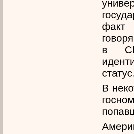
уни
госуд
факт 
говор
в С
иденти
стату
В нек
госн
попавш
Амери