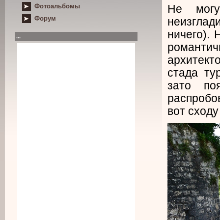
Фотоальбомы
Не могу
Форум
неизглад
ничего).
...
романт
архитекто
стада ту
зато по
распробо
вот сходу