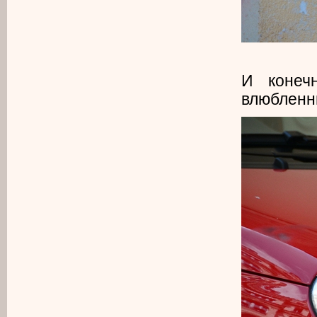
И конеч
влюбленн