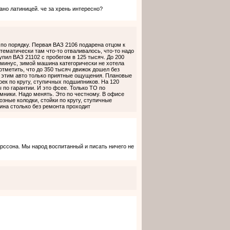
ано латиницей. че за хрень интересно?
 по порядку. Первая ВАЗ 2106 подарена отцом к
тематически там что-то отваливалось, что-то надо
упил ВАЗ 21102 с пробегом в 125 тысяч. До 200
н минус, зимой машина категорически не хотела
 отметить, что до 350 тысяч движок дошел без
С этим авто только приятные ощущения. Плановые
оек по кругу, ступичных подшипников. На 120
 по гарантии. И это фсее. Только ТО по
емники. Надо менять. Это по честному. В офисе
зные колодки, стойки по кругу, ступичные
ина столько без ремонта проходит
ерссона. Мы народ воспитанный и писать ничего не