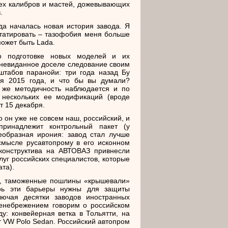
ех калибров и мастей, дожевывающих
.
да началась новая история завода. Я
статировать – тазофобия меня больше
может быть Lada.
о подготовке новых моделей и их
 невиданное доселе следование своим
штабов паранойи: три года назад Бу
ря 2015 года, и что бы вы думали?
я же методичность наблюдается и по
 нескольких ее модификаций (вроде
т 15 декабря.
о он уже не совсем наш, российский, и
принадлежит контрольный пакет (у
еобразная ирония: завод стал лучше
смысле русавтопрому в его исконном
конструктива на АВТОВАЗ привнесли
луг российских специалистов, которые
та).
ер, таможенные пошлины «крышевали»
ерь эти барьеры нужны для защиты
ючая десятки заводов иностранных
ренебрежением говорим о российском
ду: конвейерная ветка в Тольятти, на
ют VW Polo Sedan. Российский автопром