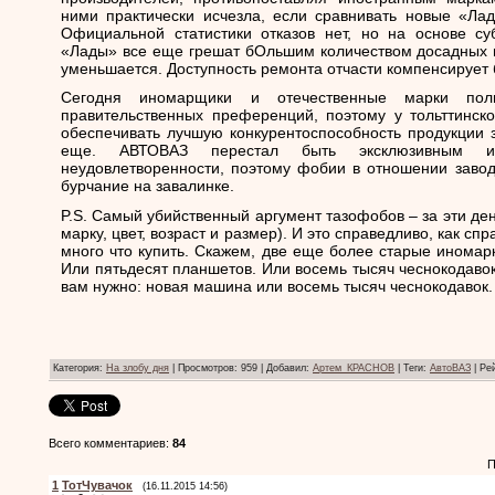
ними практически исчезла, если сравнивать новые «Ла
Официальной статистики отказов нет, но на основе суб
«Лады» все еще грешат бОльшим количеством досадных п
уменьшается. Доступность ремонта отчасти компенсирует 
Сегодня иномарщики и отечественные марки поль
правительственных преференций, поэтому у тольттинско
обеспечивать лучшую конкурентоспособность продукции з
еще. АВТОВАЗ перестал быть эксклюзивным ис
неудовлетворенности, поэтому фобии в отношении зав
бурчание на завалинке.
P.S. Самый убийственный аргумент тазофобов – за эти де
марку, цвет, возраст и размер). И это справедливо, как спр
много что купить. Скажем, две еще более старые иномар
Или пятьдесят планшетов. Или восемь тысяч чеснокодавок
вам нужно: новая машина или восемь тысяч чеснокодавок. 
Категория
:
На злобу дня
|
Просмотров
: 959 |
Добавил
:
Артем_КРАСНОВ
|
Теги
:
АвтоВАЗ
|
Ре
Всего комментариев
:
84
П
1
ТотЧувачок
(16.11.2015 14:56)