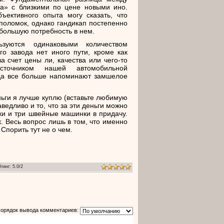
да» с близкими по цене новыми ино.
ъективного опыта могу сказать, что
оломок, однако гандикап постепенно
большую потребность в нем.
зуются одинаковыми количеством
го завода нет иного пути, кроме как
а счет цены ли, качества или чего-то
точником нашей автомобильной
ода все больше напоминают замшелое
ньги я лучше куплю (вставьте любимую
аведливо и то, что за эти деньги можно
ки и три швейные машинки в придачу.
. Весь вопрос лишь в том, что именно
Спорить тут не о чем.
йтинг
:
5.0
/
2
орядок вывода комментариев: