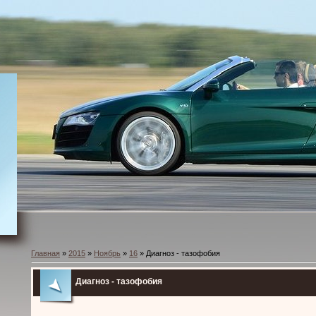
Главная
»
2015
»
Ноябрь
»
16
» Диагноз - тазофобия
Диагноз - тазофобия