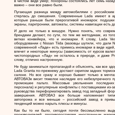
в чистом виде умер; похороны состоялись лет семь назад
важно – они все равно были.
Пугающая разница между автомобилями с российским
стерлась до смешения. Современные Lada имеют в ар
которые раньше были прерогативой иномарок: подушки
экраны, парктроники, автоматы, системы навигации есть да
И дело не только в мишуре. Нужно понять, что совре
брендами делают, по сути, по тем же методикам, из тог
ветках конвейера, что и иномарки. К слову, Lada V
оборудовании с Nissan Tiida (вазовцы шутили, что дали N
современной «Ладе» есть примесь иномарки в виде идей, 
влечет и некоторые минусы (зависимость от курсов валю
чистопородных «Лад» не осталось в природе, и даже Pr
слову, отлично настроенную.
Не буду заниматься пропагандой и объяснять, как все здо
Lada Granta по-прежнему достают скрипом задних тормоз
салоне. Но все сразу и хорошо бывает только в мечтах
АВТОВАЗе висит тяжелое наследие его небезупречного пр
промокшее пальто. Массовые увольнения последни
персонала) и регулярные конфликты с поставщиками из-за
руководства переформатировать завод под западный форма
завершения. АВТОВАЗ все больше напоминает типич
автопрома и все меньше – российский завод в привы
тенденций можно нарыть плюсы и минусы.
Как бы то ни было, сегодня почти бессмысленно выд
производителей, противопоставляя иностранным марк