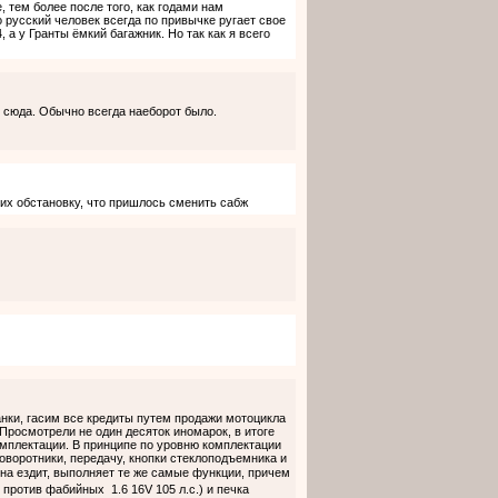
 тем более после того, как годами нам
 русский человек всегда по привычке ругает свое
 а у Гранты ёмкий багажник. Но так как я всего
м сюда. Обычно всегда наеборот было.
 их обстановку, что пришлось сменить сабж
нки, гасим все кредиты путем продажи мотоцикла
Просмотрели не один десяток иномарок, в итоге
омплектации. В принципе по уровню комплектации
поворотники, передачу, кнопки стеклоподъемника и
а ездит, выполняет те же самые функции, причем
 против фабийных 1.6 16V 105 л.с.) и печка