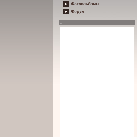
Фотоальбомы
Форум
...