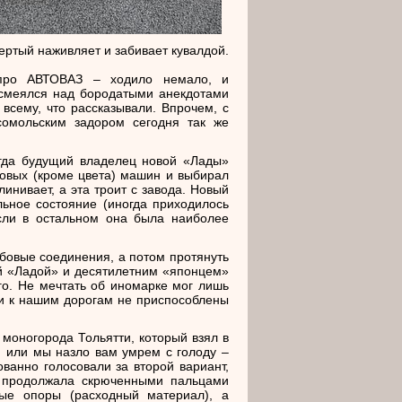
ертый наживляет и забивает кувалдой.
 про АВТОВАЗ – ходило немало, и
 смеялся над бородатыми анекдотами
л всему, что рассказывали. Впрочем, с
сомольским задором сегодня так же
огда будущий владелец новой «Лады»
овых (кроме цвета) машин и выбирал
линивает, а эта троит с завода. Новый
льное состояние (иногда приходилось
если в остальном она была наиболее
бовые соединения, а потом протянуть
ой «Ладой» и десятилетним «японцем»
го. Не мечтать об иномарке мог лишь
и и к нашим дорогам не приспособлены
 моногорода Тольятти, который взял в
, или мы назло вам умрем с голоду –
ванно голосовали за второй вариант,
а продолжала скрюченными пальцами
ые опоры (расходный материал), а