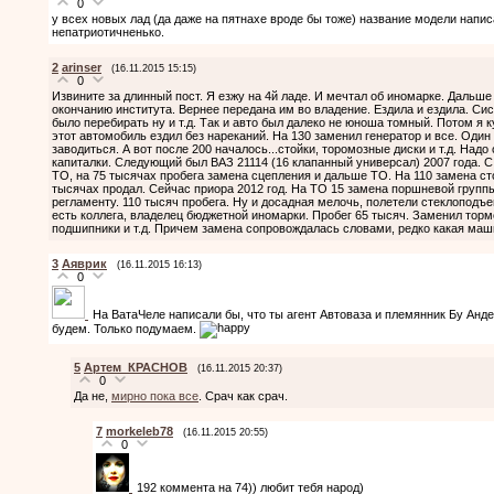
0
у всех новых лад (да даже на пятнахе вроде бы тоже) название модели напис
непатриотичненько.
2
arinser
(16.11.2015 15:15)
0
Извините за длинный пост. Я езжу на 4й ладе. И мечтал об иномарке. Дальше
окончанию института. Вернее передана им во владение. Ездила и ездила. Сис
было перебирать ну и т.д. Так и авто был далеко не юноша томный. Потом я к
этот автомобиль ездил без нареканий. На 130 заменил генератор и все. Оди
заводиться. А вот после 200 началось...стойки, торомозные диски и т.д. Надо
капиталки. Следующий был ВАЗ 21114 (16 клапанный универсал) 2007 года. 
ТО, на 75 тысячах пробега замена сцепления и дальше ТО. На 110 замена ст
тысячах продал. Сейчас приора 2012 год. На ТО 15 замена поршневой группы
регламенту. 110 тысяч пробега. Ну и досадная мелочь, полетели стеклоподъ
есть коллега, владелец бюджетной иномарки. Пробег 65 тысяч. Заменил тормо
подшипники и т.д. Причем замена сопровождалась словами, редко какая маш
3
Аяврик
(16.11.2015 16:13)
0
На ВатаЧеле написали бы, что ты агент Автоваза и племянник Бу Анд
будем. Только подумаем.
5
Артем_КРАСНОВ
(16.11.2015 20:37)
0
Да не,
мирно пока все
. Срач как срач.
7
morkeleb78
(16.11.2015 20:55)
0
192 коммента на 74)) любит тебя народ)