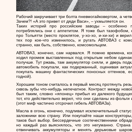
Рабочий закручивает три болта пневмогайковертом, а четв
Зачем?! «А это привет от дяди Васи», – ухмыляется он.
Таких историй про российские заводы – особенно
потреблялись они с аппетитом. Я тоже был тазофобом,
про Тольятти (место проклятое, у-хо-хо, и-хи-хи) и вери
тех пор кое-что изменилось, и ругать АВТОВАЗ с ком
странно, как быть, собственно, комсомольцем.
АВТОВАЗ, конечно, сам нарвался. Я помню времена, к
ходил промеж выставленных под открытым небом одинак
получше. Тут ржавь, там аккумулятор сняли, и дверь подк
автомобиль покупали, как подержанный, оценивая актуа
покупать машину фантастических поносных оттенков, 
годной).
Хорошим тоном считалось в первый месяц протянуть резь
сквозь зубы что-нибудь непечатное. Контраст между нов
был таким, словно «японец» прибыл из далекого будуще
тот, кто действительно верил, что они сделаны из фольг
(этот миф частично отсрочил гибель АВТОВАЗа).
Масла в огонь, конечно, подливал исключительный статус
заложники всю страну. Или покупайте наши конструкторы
таков был выбор. Бессердечные соотечественники обрадо
но каждый раз выяснялось, что это негуманно. Стран
отвинчивать аккумуляторы и менять дерьмовые шаров