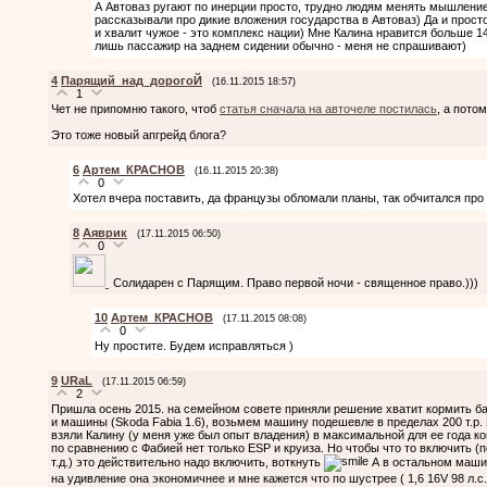
А Автоваз ругают по инерции просто, трудно людям менять мышление,
рассказывали про дикие вложения государства в Автоваз) Да и просто
и хвалит чужое - это комплекс нации) Мне Калина нравится больше 14,
лишь пассажир на заднем сидении обычно - меня не спрашивают)
4
Парящий_над_дорогоЙ
(16.11.2015 18:57)
1
Чет не припомню такого, чтоб
статья сначала на авточеле постилась
, а пото
Это тоже новый апгрейд блога?
6
Артем_КРАСНОВ
(16.11.2015 20:38)
0
Хотел вчера поставить, да французы обломали планы, так обчитался про
8
Аяврик
(17.11.2015 06:50)
0
Солидарен с Парящим. Право первой ночи - священное право.)))
10
Артем_КРАСНОВ
(17.11.2015 08:08)
0
Ну простите. Будем исправляться )
9
URaL
(17.11.2015 06:59)
2
Пришла осень 2015. на семейном совете приняли решение хватит кормить ба
и машины (Skoda Fabia 1.6), возьмем машину подешевле в пределах 200 т.р. 
взяли Калину (у меня уже был опыт владения) в максимальной для ее года к
по сравнению с Фабией нет только ESP и круиза. Но чтобы что то включить (
т.д.) это действительно надо включить, воткнуть
А в остальном машин
на удивление она экономичнее и мне кажется что по шустрее ( 1,6 16V 98 л.с.