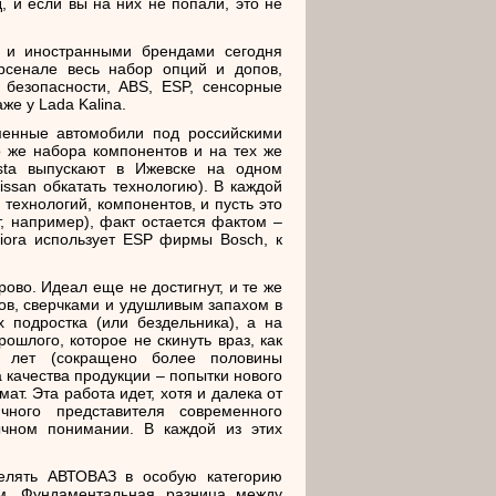
, и если вы на них не попали, это не
 и иностранными брендами сегодня
сенале весь набор опций и допов,
 безопасности, ABS, ESP, сенсорные
же у Lada Kalina.
менные автомобили под российскими
о же набора компонентов и на тех же
esta выпускают в Ижевске на одном
issan обкатать технологию). В каждой
технологий, компонентов, и пусть это
т, например), факт остается фактом –
iora использует ESP фирмы Bosch, к
рово. Идеал еще не достигнут, и те же
ов, сверчками и удушливым запахом в
 подростка (или бездельника), а на
ошлого, которое не скинуть враз, как
х лет (сокращено более половины
 качества продукции – попытки нового
т. Эта работа идет, хотя и далека от
ного представителя современного
чном понимании. В каждой из этих
елять АВТОВАЗ в особую категорию
ам. Фундаментальная разница между