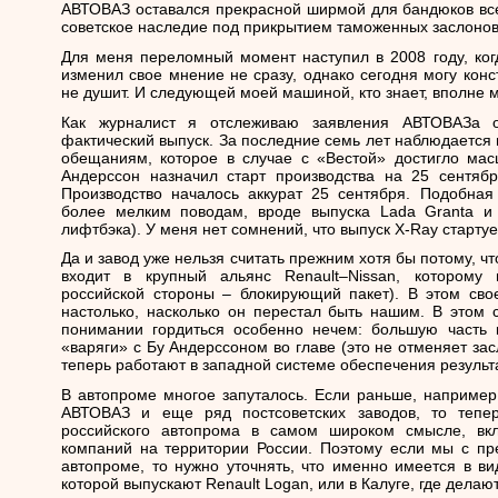
АВТОВАЗ оставался прекрасной ширмой для бандюков вс
советское наследие под прикрытием таможенных заслонов
Для меня переломный момент наступил в 2008 году, ког
изменил свое мнение не сразу, однако сегодня могу кон
не душит. И следующей моей машиной, кто знает, вполне 
Как журналист я отслеживаю заявления АВТОВАЗа 
фактический выпуск. За последние семь лет наблюдается
обещаниям, которое в случае с «Вестой» достигло мас
Андерссон назначил старт производства на 25 сентяб
Производство началось аккурат 25 сентября. Подобна
более мелким поводам, вроде выпуска Lada Granta и
лифтбэка). У меня нет сомнений, что выпуск X-Ray стартуе
Да и завод уже нельзя считать прежним хотя бы потому, чт
входит в крупный альянс Renault–Nissan, которому 
российской стороны – блокирующий пакет). В этом сво
настолько, насколько он перестал быть нашим. В этом 
понимании гордиться особенно нечем: большую часть 
«варяги» с Бу Андерссоном во главе (это не отменяет зас
теперь работают в западной системе обеспечения результа
В автопроме многое запуталось. Если раньше, наприм
АВТОВАЗ и еще ряд постсоветских заводов, то теп
российского автопрома в самом широком смысле, вкл
компаний на территории России. Поэтому если мы с п
автопроме, то нужно уточнять, что именно имеется в ви
которой выпускают Renault Logan, или в Калуге, где дела