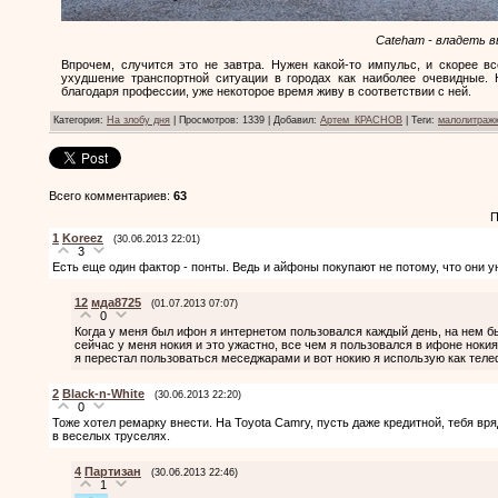
Cateham - владеть 
Впрочем, случится это не завтра. Нужен какой-то импульс, и скорее вс
ухудшение транспортной ситуации в городах как наиболее очевидные. 
благодаря профессии, уже некоторое время живу в соответствии с ней.
Категория
:
На злобу дня
|
Просмотров
: 1339 |
Добавил
:
Артем_КРАСНОВ
|
Теги
:
малолитраж
Всего комментариев
:
63
П
1
Koreez
(30.06.2013 22:01)
3
Есть еще один фактор - понты. Ведь и айфоны покупают не потому, что они у
12
мда8725
(01.07.2013 07:07)
0
Когда у меня был ифон я интернетом пользовался каждый день, на нем 
сейчас у меня нокия и это ужастно, все чем я пользовался в ифоне нокия
я перестал пользоваться меседжарами и вот нокию я использую как теле
2
Black-n-White
(30.06.2013 22:20)
0
Тоже хотел ремарку внести. На Toyota Camry, пусть даже кредитной, тебя в
в веселых труселях.
4
Партизан
(30.06.2013 22:46)
1