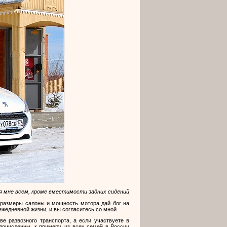
я мне всем, кроме вместимости задних сидений
размеры салоны и мощность мотора дай бог на
ежедневной жизни, и вы согласитесь со мной.
ве развозного транспорта, а если участвуете в
лочисленны, к примеру, из всех семей в России