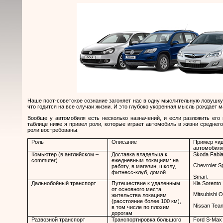
Наше пост-советское сознание загоняет нас в одну мыслительную ловушку.
что годится на все случаи жизни. И это глубоко укоренная мысль рождает м
Вообще у автомобиля есть несколько назначений, и если разложить его 
таблице ниже я привел роли, которые играет автомобиль в жизни среднего
роли востребованы.
Роль
Описание
Пример «ид
автомобил
Комьютер (в английском –
Доставка владельца к
Skoda Fabi
commuter)
ежедневным локациям: на
Chevrolet S
работу, в магазин, школу,
фитнесс-клуб, домой
Smart
Дальнобойный транспорт
Путешествие к удаленным
Kia Sorento
от основного места
Mitsubishi O
жительства локациям
(расстояние более 100 км),
Nissan Tea
в том числе по плохим
дорогам
Развозной транспорт
Транспортировка большого
Ford S-Max