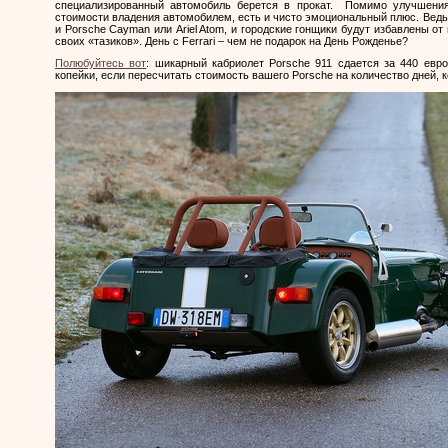
специализированный автомобиль берется в прокат. Помимо улучшения
стоимости владения автомобилем, есть и чисто эмоциональный плюс. Ведь 
и
Porsche
Cayman
или
Ariel
Atom
, и городские гонщики будут избавлены от
своих «тазиков». День с
Ferrari
– чем не подарок на День Рожденье?
Полюбуйтесь вот
: шикарный кабриолет
Porsche
911 сдается за 440 евро
копейки, если пересчитать стоимость вашего
Porsche
на количество дней, 