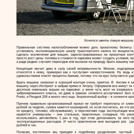
Хочется иметь такую машину..
Правильная система налогообложения можно дать прокатному бизнесу 
установить экспоненциальную шкалу транспортного налога по мощности
сделать исключение для машин, зарегистрированных на прокатные ко
просто рост цены топлива и стоимости парковки может создать условия, 
а ради редких случаях переездов или вылазок на природу брать машину нап
Концепция звучит дико в силу своей непривычности. Многие, подозрева
относятся к нему, примерно как к «услугам» наперсточников. Ну ведь 
удовольствием платят проценты банкам, потому что на круг получается уд
Брать машину напрокат в хорошей конторе очень приятно. В Англии я к
машину через Интернет и забрав прямо в Хитроу. Оформили все минут за 
десятков новеньких машин на парковке: у меня чуть мозг не взорвался
забронированного класса, но даже в рамках сегмента ассортимент был 
Punto
, и
Peugeot
206 и много чего еще. Аналогичный выбор – в сегменте кр
Причем правильно организованный прокат не требует переплаты от клиент
рублей за неделю, сумма кажется кошмарной, но если посчитать, во что 
по кредиту, топливо, обслуживание), в перспективе года эксплуатации м
нравятся универсалы – они стильные, практичные, солидные. Но умо
использовать автомобиль 1 раз в год, при этом доплачивать за него п
эксплуатационных расходов. И чисто практически мне выгоднее раз (да 
рублей в час.
Полагаю, постепенно мы приедем к подобному разделению: частный 