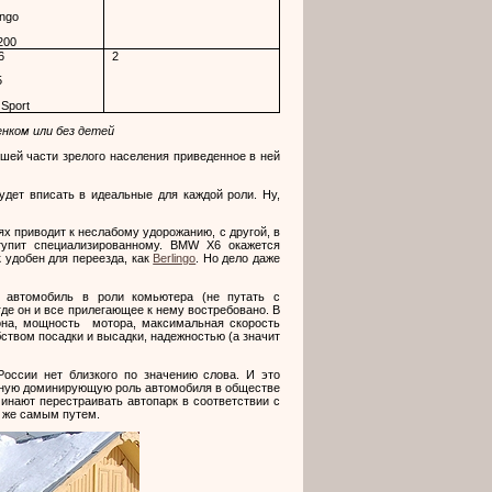
ingo
L200
6
2
5
 Sport
енком или без детей
ьшей части зрелого населения приведенное в ней
удет вписать в идеальные для каждой роли. Ну,
х приводит к неслабому удорожанию, с другой, в
тупит специализированному.
BMW
X
6 окажется
 удобен для переезда, как
Berlingo
. Но дело даже
 автомобиль в роли комьютера (не путать с
где он и все прилегающее к нему востребовано. В
она, мощность мотора, максимальная скорость
бством посадки и высадки, надежностью (а значит
России нет близкого по значению слова. И это
овную доминирующую роль автомобиля в обществе
чинают перестраивать автопарк в соответствии с
м же самым путем.