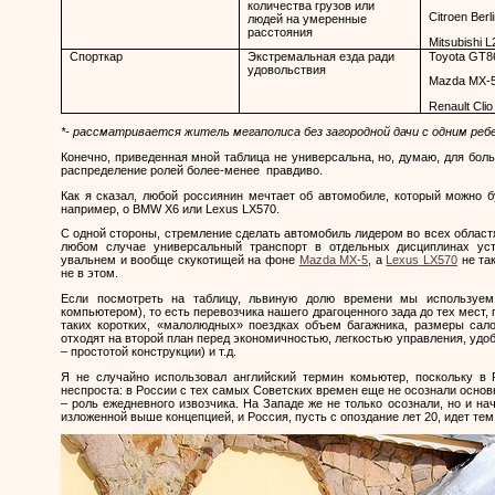
количества грузов или
Citroen Berl
людей на умеренные
расстояния
Mitsubishi 
Спорткар
Экстремальная езда ради
Toyota GT8
удовольствия
Mazda MX-
Renault Clio
*- рассматривается житель мегаполиса без загородной дачи с одним реб
Конечно, приведенная мной таблица не универсальна, но, думаю, для бол
распределение ролей более-менее правдиво.
Как я сказал, любой россиянин мечтает об автомобиле, который можно б
например, о
BMW X6
или
Lexus LX570
.
С одной стороны, стремление сделать автомобиль лидером во всех областя
любом случае универсальный транспорт в отдельных дисциплинах ус
увальнем и вообще скукотищей на фоне
Mazda
MX
-5
, а
Lexus
LX
570
не так
не в этом.
Если посмотреть на таблицу, львиную долю времени мы используем
компьютером), то есть перевозчика нашего драгоценного зада до тех мест, 
таких коротких, «малолюдных» поездках объем багажника, размеры сал
отходят на второй план перед экономичностью, легкостью управления, удо
– простотой конструкции) и т.д.
Я не случайно использовал английский термин комьютер, поскольку в 
неспроста: в России с тех самых Советских времен еще не осознали осн
– роль ежедневного извозчика. На Западе же не только осознали, но и на
изложенной выше концепцией, и Россия, пусть с опоздание лет 20, идет те