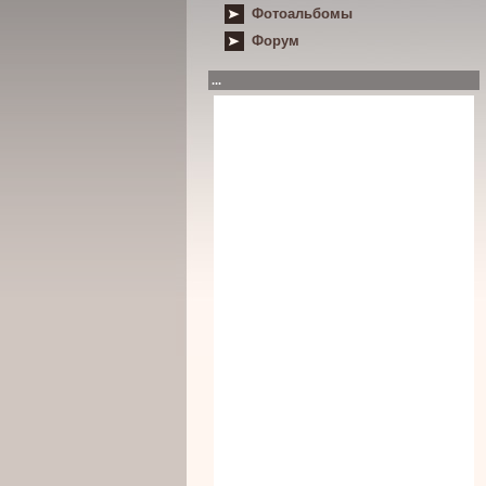
Фотоальбомы
Форум
...