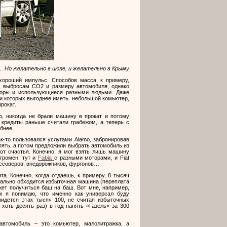
. Но желательно в июле, и желательно в Крыму
хороший импульс. Способов масса, к примеру,
, выбросам СО2 и размеру автомобиля, однако
нторы и использующиеся разными людьми. Даже
при которых выгоднее иметь небольшой комьютер,
рокат.
ю, никогда не брали машину в прокат и потому
и кредиты раньше считали грабежом, а теперь с
обнее.
ак-то пользовался услугами
Alamo
, забронировав
пять, а потом предложили выбрать автомобиль из
 от счастья. Конечно, я мог взять лишь машину
огромен: тут и
Fabia
с разными моторами, и
Fiat
оссоверов, внедорожников, фургонов…
а. Конечно, когда отдаешь, к примеру, 8 тысяч
реально обходится избыточная машина (переплата
ожет получиться баш на баш. Вот мне, например,
м я понимаю, что именно как универсал буду
ридется этак тысяч 100, не считая избыточных
хоть десять раз) в год нанять «Газель» за 300
автомобиль – это комьютер, малолитражка, а