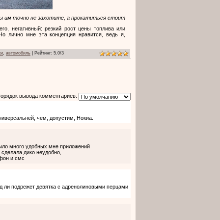
вы им точно не захотите, а прокатиться стоит
его, негативный: резкий рост цены топлива или
Но лично мне эта концепция нравится, ведь я,
ки
,
автомобиль
|
Рейтинг
:
5.0
/
3
орядок вывода комментариев:
ниверсальней, чем, допустим, Нокиа.
было много удобных мне приложений
 сделала дико неудобно,
фон и смс
ряд ли подрежет девятка с адренолиновыми перцами