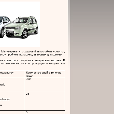
 Мы уверены, что хороший автомобиль – это тот,
ассу проблем, возможно, выгодных для кого-то.
на «спектры», получится интересная картина. В
 жителя мегаполиса, и пропорции, в которых эти
еального»
Количество дней в течение
я
года*
a
300
park
25
utlander
na
5