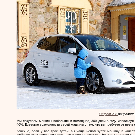
Peugeot 208
понравилс
Мы покупаем машины побольше и помощнее, 300 дней в году используя 
40%. Взвесьте возможности своей машины с тем, что вы требуете от нее в 
Конечно, если у вас трое детей, вы чаще используете машину в качест
любительских соревнованиях – то в роли спорткара. Но эти категории ма