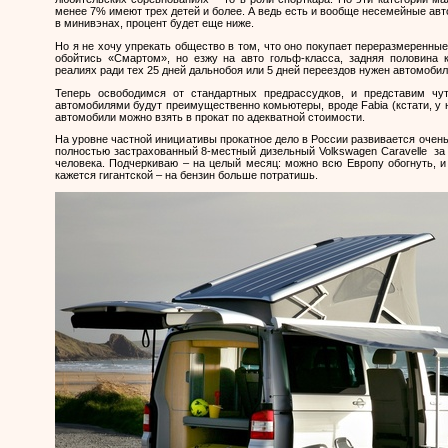
менее 7% имеют трех детей и более. А ведь есть и вообще несемейные авт
в минивэнах, процент будет еще ниже.
Но я не хочу упрекать общество в том, что оно покупает переразмеренные
обойтись «Смартом», но езжу на авто гольф-класса, задняя половина 
реалиях ради тех 25 дней дальнобоя или 5 дней переездов нужен автомоби
Теперь освободимся от стандартных предрассудков, и представим чу
автомобилями будут преимущественно комьютеры, вроде
Fabia
(кстати, у
автомобили можно взять в прокат по адекватной стоимости.
На уровне частной инициативы прокатное дело в России развивается очень
полностью застрахованный 8-местный дизельный
Volkswagen
Caravelle
за
человека. Подчеркиваю – на целый месяц: можно всю Европу обогнуть, и
кажется гигантской – на бензин больше потратишь.