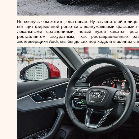
Но клянусь чем хотите, она новая. Ну взгляните ей в лицо,
вот щит фирменной решетки с возмужавшими фасками по 
лекальными сравнениями, новый кузов кажется рес
рестайлингом аккуратным, как реставрационные р
экстерьерщики Audi, мы бы до сих пор ходили в шляпах с 