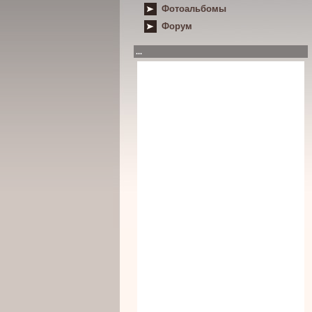
Фотоальбомы
Форум
...