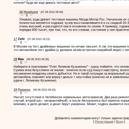
хотели? Куда же еще девать тестовые авто?
16
Hopitung
(07.08.2010 09:46)
0
Узнавал, куда девает тестовые машины Мазда Мотор Рус. Начальник их се
полностью меняется ходовая, кузов восстанавливается и со скидкой 20
очень высокий, и расходятся они в основном по своим. К примеру, годо
порядка 600 тысяч, при том, что, по его словам, состояние у нее практич
17
Zefir
(07.08.2010 19:23)
0
В Москве на тест драйвовых машинах по ночам таксуют. А так эти машинки п
это автомобили тест драйва (у дилеров skoda встречал покрайней мере) с н
18
Мак
(09.08.2010 09:26)
0
Наберите в поисковике "Олег Леликов-Кузьменко" - сразу поймёте, что челов
Сумма иска безусловно не малая - конечно если суд пошул навстречу, вплоть
несомненно владелец своего добъется. Но в такой ситуации за моральный ущ
автомобиль помняют или вернут деньги + неустойка (конечно не в заявленны
удачи г. Леликову-Кузьменко.
19
Paragon
(09.08.2010 09:43)
0
Насчёт отсутствия в Челябинске нормальных автосервисов. Два раза ремонт
случай, второй раз - негарантийный), и после Автоальянса был приятно по
вежливо, и дело делают, и денег берут умеренно. Может, подвох выявится поз
Добавлять комментарии могут только зарегистри
[
Регистрация
|
Вход
]