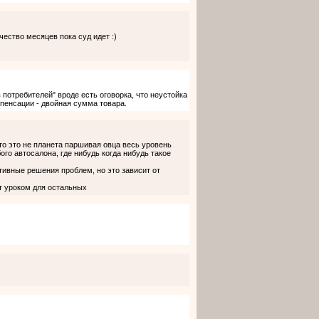
ество месяцев пока суд идет :)
в потребителей" вроде есть оговорка, что неустойка
енсации - двойная сумма товара.
что это не планета паршивая овца весь уровень
го автосалона, где нибудь когда нибудь такое
тивные решения проблем, но это зависит от
ет уроком для остальных