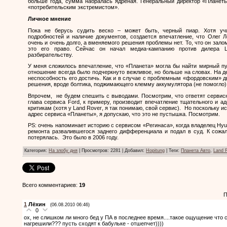
больше года, сумма набралась ядреная. Генеральный директор «Планет
«потребительским экстремистом».
Личное мнение
Пока не берусь судить веско – может быть, черный пиар. Хотя учи
подробностей и наличие документов, создается впечатление, что Олег Л
очень и очень долго, а вменяемого решения проблемы нет. То, что он зало
это его право. Сейчас он начал медиа-кампанию против дилера
разбирательству.
У меня сложилось впечатление, что «Планета» могла бы найти мирный пут
отношение всегда было подчеркнуто вежливое, но больше на словах. На де
неспособность его достичь. Как и в случае с проблемным «фордовским» д
решения, вроде болтика, поджимающего клемму аккумулятора (не помогло)
Впрочем,
не будем спешить с выводами. Посмотрим, что ответят сервисн
глава сервиса
Ford
, к примеру, производит впечатление тщательного и ад
критикам (хотя у
Land
Rover
, я так понимаю, свой сервис).
Но поскольку ис
адрес сервиса «Планеты», я допускаю, что это не пустышка. Посмотрим.
PS
: очень напоминает историю с сервисом «Регинаса», когда владелец
Hyu
ремонта развалившегося заднего дифференциала и подал в суд. К сожал
потерялась.
Это было в 2006 году.
Категория
:
На злобу дня
|
Просмотров
: 2281 |
Добавил
:
Hopitung
|
Теги
:
Планета Авто
,
Land 
Всего комментариев
:
19
П
1
Лёхин
(06.08.2010 06:46)
0
ох, не слишком ли много бед у ПА в последнее время....такое ощущение что с
нагрешили??? пусть сходят к бабульке - отшепчет))))