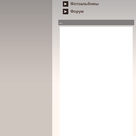
Фотоальбомы
Форум
...