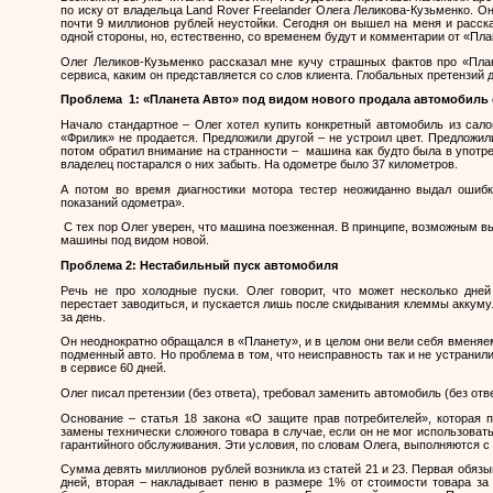
по иску от владельца
Land
Rover
Freelander
Олега Леликова-Кузьменко. Он
почти 9 миллионов рублей неустойки. Сегодня он вышел на меня и расск
одной стороны, но, естественно, со временем будут и комментарии от «Пла
Олег Леликов-Кузьменко рассказал мне кучу страшных фактов про «План
сервиса, каким он представляется со слов клиента. Глобальных претензий д
Проблема
1: «Планета Авто» под видом нового продала автомобиль
Начало стандартное – Олег хотел купить конкретный автомобиль из сало
«Фрилик» не продается. Предложили другой – не устроил цвет. Предложили
потом обратил внимание на странности –
машина как будто была в употр
владелец постарался о них забыть. На одометре было 37 километров.
А потом во время диагностики мотора тестер неожиданно выдал ошибк
показаний одометра».
С тех пор Олег уверен, что машина поезженная. В принципе, возможным в
машины под видом новой.
Проблема 2: Нестабильный пуск автомобиля
Речь не про холодные пуски. Олег говорит, что может несколько дней
перестает заводиться, и пускается лишь после скидывания клеммы аккуму
за день.
Он неоднократно обращался в «Планету», и в целом они вели себя вменяе
подменный авто. Но проблема в том, что неисправность так и не устранил
в сервисе 60 дней.
Олег писал претензии (без ответа), требовал заменить автомобиль (без отве
Основание – статья 18 закона «О защите прав потребителей», которая п
замены технически сложного товара в случае, если он не мог использовать
гарантийного обслуживания. Эти условия, по словам Олега, выполняются с
Сумма девять миллионов рублей возникла из статей 21 и 23. Первая обязы
дней, вторая – накладывает пеню в размере 1% от стоимости товара за