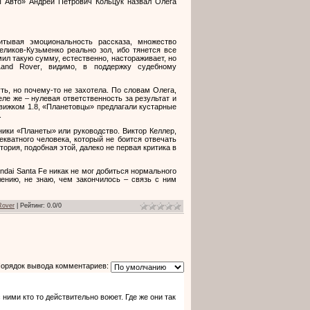
ы Авто» Андрей Петрович Кольцук назвал Олега
тывая эмоциональность рассказа, множество
еликов-Кузьменко реально зол, ибо тянется все
мил такую сумму, естественно, настораживает, но
Land
Rover
, видимо, в поддержку судебному
ь, но почему-то не захотела. По словам Олега,
ле же – нулевая ответственность за результат и
вижком 1.8, «Планетовцы» предлагали кустарные
.
ики «Планеты» или руководство. Виктор Келлер,
екватного человека, который не боится отвечать
тория, подобная этой, далеко не первая критика в
ndai
Santa
Fe
никак не мог добиться нормального
ению, не знаю, чем закончилось – связь с ним
Rover
|
Рейтинг
:
0.0
/
0
орядок вывода комментариев:
 ними кто то действительно воюет. Где же они так