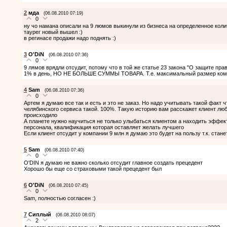
2
мда
(06.08.2010 07:19)
0
ну чо намана описали на 9 люмов выкинули из бизнеса на определенное колич
таурег новый вышел :)
в регинасе продажи надо поднять :)
3
O'DiN
(06.08.2010 07:36)
0
9 лямов врядли отсудит, потому что в той же статье 23 закона "О защите пра
1% в день, НО НЕ БОЛЬШЕ СУММЫ ТОВАРА. Т.е. максимальный размер комп
4
Sam
(06.08.2010 07:36)
0
Артем я думаю все так и есть и это не заказ. Но надо учитывать такой факт 
челябинского сервиса такой. 100%. Такую историю вам расскажет клиент любо
происходило
А планете нужно научиться не только улыбаться клиентом а находить эффек
персонала, квалификация которая оставляет желать лучшего
Если клиент отсудит у компании 9 млн я думаю это будет на пользу т.к. стан
5
Sam
(06.08.2010 07:40)
0
O'DIN я думаю не важно сколько отсудит главное создать прецедент
Хорошо бы еще со страховыми такой прецедент был
6
O'DiN
(06.08.2010 07:45)
0
Sam, полностью согласен :)
7
Сиплый
(06.08.2010 08:07)
2