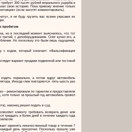
 требует 300 тысяч рублей морального ущерба и
азал свою историю. Пока привожу мнение только
нетовцев» (если захотят комментировать).
ету», и не буду грузить вас всеми ужасами их
ве.
 с пробегом
на, но в последний момент выяснилось, что тот
 третий, с допоборудованием. Олег купил его, а
еблении. Но поскольку это были лишь ощущения,
у с кодом, который означает: «Фальсификация
ыглядит вариант продажи подменной или тестовой
 ездить нормально, а потом вдруг автомобиль
лятора. Иногда глюк повторяется
пять-шесть раз
мо – ремонтировали по гарантии и предоставляли
и, хотя только за прошлый год автомобиль провел
та), наконец решил подать в суд.
озволяет клиенту требовать возврата денег или
ся тридцать и более дней в течение каждого года
 запасом.
вает заменять некачественный товар в течение 7
 каждый день просрочки. Поскольку прошло уже