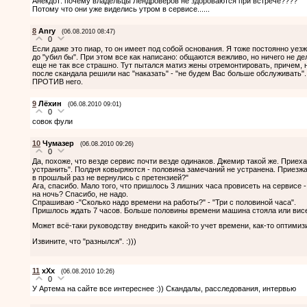
Анекдот: почему владельцы Лендроверов не здороваются при встрече????
Потому что они уже виделись утром в сервисе......
8
Anry
(06.08.2010 08:47)
0
Если даже это пиар, то он имеет под собой основания. Я тоже постоянно уезж
до "убил бы". При этом все как написано: общаются вежливо, но ничего не д
еще не так все страшно. Тут пытался матиз жены отремонтировать, причем, не
после скандала решили нас "наказать" - "не будем Вас больше обслуживать". 
ПРОТИВ него.
9
Лёхин
(06.08.2010 09:01)
0
совок фули
10
Чумазер
(06.08.2010 09:26)
0
Да, похоже, что везде сервис почти везде одинаков. Джемир такой же. Приеха
устранить". Полдня ковыряются - половина замечаний не устранена. Приезжае
в прошлый раз не вернулись с претензией?"
Ага, спасибо. Мало того, что пришлось 3 лишних часа провисеть на сервисе 
на ночь? Спасибо, не надо.
Спрашиваю -"Сколько надо времени на работы?" - "Три с половиной часа".
Пришлось ждать 7 часов. Больше половины времени машина стояла или висе
Может всё-таки руководству внедрить какой-то учет времени, как-то оптими
Извините, что "разнылся". :)))
11
хХх
(06.08.2010 10:26)
0
У Артема на сайте все интереснее :)) Скандалы, расследования, интервью