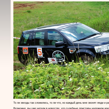
То ли звезды так сложились, то ли что, но каждый день мне звонят люди и
Возможно, вы уже читали в новостях, что судебные приставы наложили ар