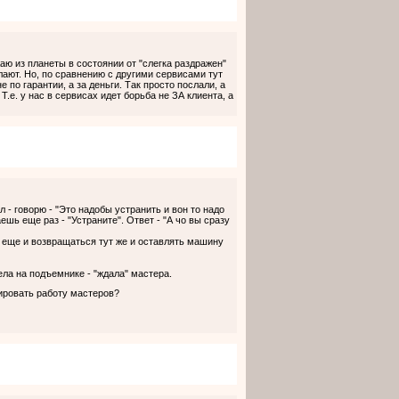
аю из планеты в состоянии от "слегка раздражен"
елают. Но, по сравнению с другими сервисами тут
 по гарантии, а за деньги. Так просто послали, а
Т.е. у нас в сервисах идет борьба не ЗА клиента, а
л - говорю - "Это надобы устранить и вон то надо
шь еще раз - "Устраните". Ответ - "А чо вы сразу
- еще и возвращаться тут же и оставлять машину
ла на подъемнике - "ждала" мастера.
зировать работу мастеров?