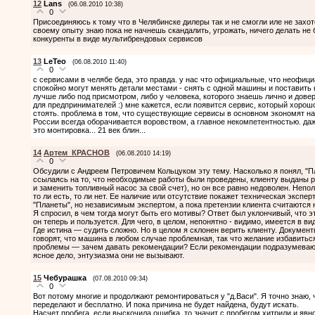
12
Lans
(06.08.2010 10:38)
0
Присоединяюсь к тому что в Челябинске дилеры так и не смогли иле не захот
своему опыту знаю пока не начнешь скандалить, угрожать, ничего делать не
конкуренты в виде мультибрендовых сервисов
13
LeTeo
(06.08.2010 11:40)
0
с сервисами в челябе беда, это правда. у нас что официальные, что неофициа
спокойно могут менять детали местами - снять с одной машины и поставить 
лучше либо под присмотром, либо у человека, которого знаешь лично и дов
для предпринимателей :) мне кажется, если появится сервис, который хорош
стоять. проблема в том, что существующие сервисы в основном экономят на
России всегда оборачивается воровством, а главное некомпетентностью. д
это монтировка... 21 век блин...
14
Артем_КРАСНОВ
(06.08.2010 14:19)
0
Обсудили с Андреем Петровичем Кольцуком эту тему. Насколько я понял, "Пл
ссылаясь на то, что необходимые работы были проведены, клиенту выданы р
и заменить топливный насос за свой счет), но он все равно недоволен. Непол
то ли есть, то ли нет. Ее наличие или отсутствие покажет техническая экспер
"Планеты", но независимым экспертом, а пока претензии клиента считаются
Я спросил, в чем тогда могут быть его мотивы? Ответ был уклончивый, что 
он теперь и пользуется. Для чего, в целом, непонятно - видимо, имеется в в
Где истина — судить сложно. Но в целом я склонен верить клиенту. Докуме
говорят, что машина в любом случае проблемная, так что желание избавиться 
проблемы — зачем давать рекомендации? Если рекомендации подразумевают
ясное дело, энтузиазма они не вызывают.
15
Чебурашка
(07.08.2010 09:34)
0
Вот потому многие и продолжают ремонтироваться у "д.Васи". Я точно знаю, ч
переделают и бесплатно. И пока причина не будет найдена, будут искать.
Насчет пробега, если выскочила ошибка, то значит с пробегом хитрили и явн