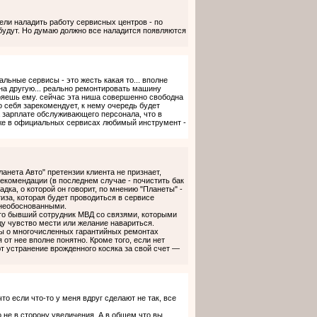
ели наладить работу сервисных центров - по
 будут. Но думаю должно все наладится появляются
льные сервисы - это жесть какая то... вполне
на другую... реально ремонтировать машину
еряешь ему. сейчас эта ниша совершенно свободна
о себя зарекомендует, к нему очередь будет
 зарплате обслуживающего персонала, что в
аже в официальных сервисах любимый инструмент -
анета Авто" претензии клиента не признает,
екомендации (в последнем случае - почистить бак
адка, о которой он говорит, по мнению "Планеты" -
тиза, которая будет проводиться в сервисе
 необоснованными.
это бывший сотрудник МВД со связями, которыми
иду чувство мести или желание навариться.
нты о многочисленных гарантийных ремонтах
от нее вполне понятно. Кроме того, если нет
 устранение врожденного косяка за свой счет —
то если что-то у меня вдруг сделают не так, все
о не в сторону увеличения. А в общем что вы