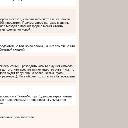
рвиса сказал, что они загоняются в цех, почти
-30% продается. Причем спрос на такие машины
валая Мазда3 в полном фарше может стоить
ески идентично новой.
родаются не только по своим, на них помечено что
ебольшой скидкой.
ек серьёзный - разводить кого-то ему нет смысла.
 до того, что арестовали имущество ответчика, то
ерб будет получено не более 10 тыс. рулей,
х размерах). Но в общем то, хотелось бы пожелать
ировался в Техно-Моторс (один раз гарантийный
ражён человеческим отношением. И улыбаются
же...
рованные пользователи.